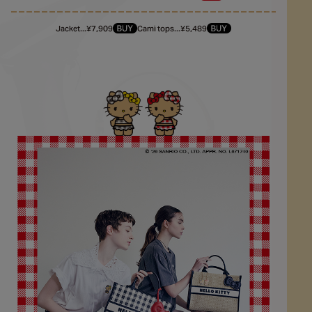
Jacket...¥7,909
Cami tops...¥5,489