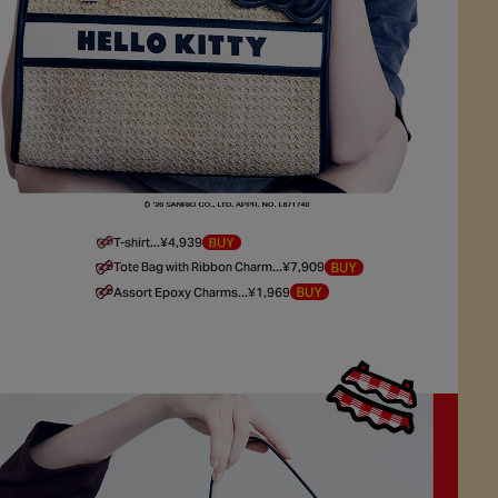
T-shirt...¥4,939
Tote Bag with Ribbon Charm...¥7,909
Assort Epoxy Charms...¥1,969