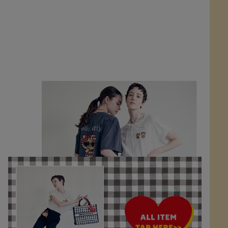
T-shirt...¥4,939
Tote Bag with Ribbon Charm...¥7,909
Face Plush Charm...¥3,949
Assort Epoxy Charms...¥1,969