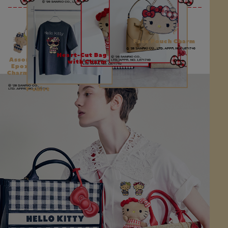
Face Pouch Charm
Plush
Charm
Heart-Cut Bag
Assort
with Charm
Epoxy
Charms
T-shirt