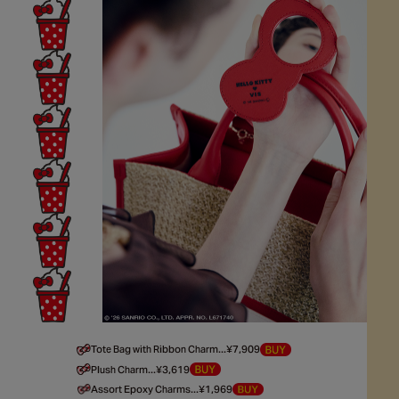
Tote Bag with Ribbon Charm...¥7,909
Plush Charm...¥3,619
Assort Epoxy Charms...¥1,969