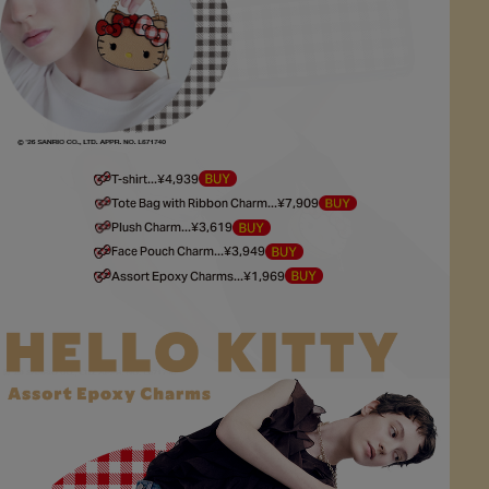
T-shirt...¥4,939
Tote Bag with Ribbon Charm...¥7,909
Plush Charm...¥3,619
Face Pouch Charm...¥3,949
Assort Epoxy Charms...¥1,969