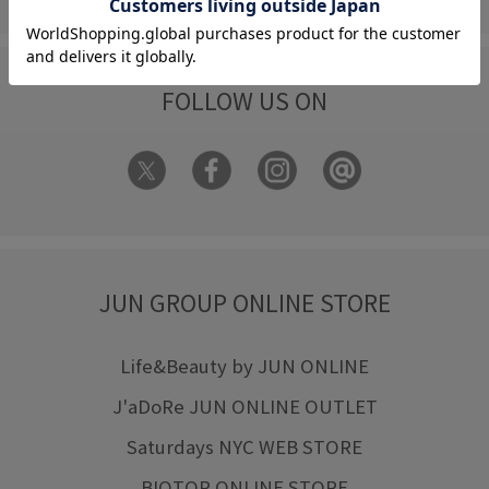
FOLLOW US ON
JUN GROUP ONLINE STORE
Life&Beauty by JUN ONLINE
J'aDoRe JUN ONLINE OUTLET
Saturdays NYC WEB STORE
BIOTOP ONLINE STORE