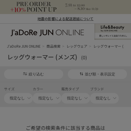
地震の影響による配送遅延について
新しいキレイと出合うために。
J'aDoRe JUN ONLINE（ジャドール ジュ
ン オンライン）
J'aDoRe JUN ONLINE
商品検索
レッグウェア
レッグウォーマー (メン
レッグウォーマー (メンズ)
(0)
絞り込む
並び順・表示設定
サイズ
カラー
販売タイプ
ブランド
ご希望の検索条件に該当する商品は