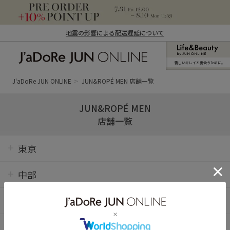
地震の影響による配送遅延について
新しいキレイと出合うために。
J'aDoRe JUN ONLINE（ジャドール ジュ
ン オンライン）
J'aDoRe JUN ONLINE
JUN&ROPÉ MEN 店舗一覧
JUN&ROPÉ MEN
店舗一覧
東京
中部
中国・四国