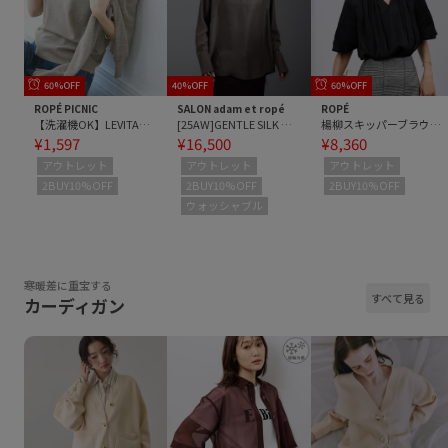
60%OFF
40%OFF
60%OFF
ROPÉ PICNIC
SALON adam et ropé
ROPÉ
【洗濯機OK】LEVITAゼロスリーブサマーニットプルオーバー
[25AW]GENTLE SILK ロングスリーブプルオーバー【セットアップ対応・洗える】
楊柳スキッパーブラウス/イージーケア
¥1,597
¥16,500
¥8,360
アウトレット
アウトレット
アウトレット
2BUY10%OFF
2BUY10%OFF
2BUY10%OFF
ウォッシャブル
寒暖差に重宝する
すべて見る
カーディガン