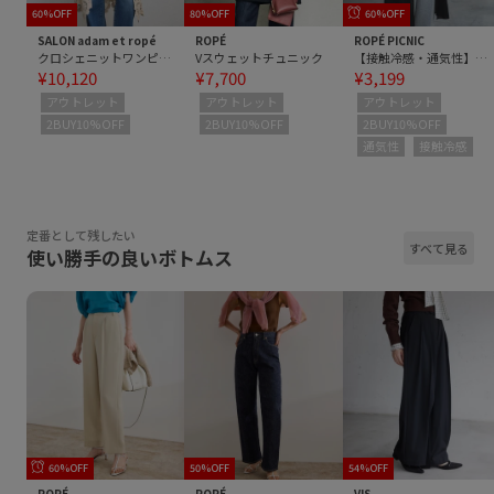
60%OFF
80%OFF
60%OFF
SALON adam et ropé
ROPÉ
ROPÉ PICNIC
クロシェニットワンピース
Vスウェットチュニック
【接触冷感・通気性】お着軽シャツシリーズ/綿ボイルガウンワンピース
¥10,120
¥7,700
¥3,199
アウトレット
アウトレット
アウトレット
2BUY10%OFF
2BUY10%OFF
2BUY10%OFF
通気性
接触冷感
定番として残したい
すべて見る
使い勝手の良いボトムス
60%OFF
50%OFF
54%OFF
ROPÉ
ROPÉ
VIS