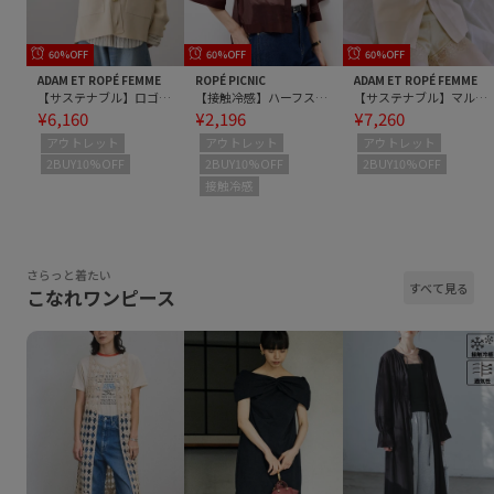
60%OFF
60%OFF
60%OFF
ADAM ET ROPÉ FEMME
ROPÉ PICNIC
ADAM ET ROPÉ FEMME
【サステナブル】ロゴボタンミドルカーディガン
【接触冷感】ハーフスリーブシアーシャツ
【サステナブル】マルチwayリボンミドルカーディガン
¥6,160
¥2,196
¥7,260
アウトレット
アウトレット
アウトレット
2BUY10%OFF
2BUY10%OFF
2BUY10%OFF
接触冷感
さらっと着たい
すべて見る
こなれワンピース