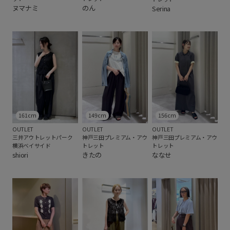
ヌマナミ
のん
Serina
161cm
149cm
156cm
OUTLET
OUTLET
OUTLET
三井アウトレットパーク
神戸三田プレミアム・アウ
神戸三田プレミアム・アウ
横浜ベイサイド
トレット
トレット
shiori
きたの
ななせ