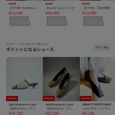
ROPÉ
ROPÉ
ROPÉ
【E'POR】Ree BAG Large【通勤】【A4対応】
【teau】navire（ナビーレ）HAND BAG Medium
【E'POR】【WEB限定】Ree BAG Large/A4対応・通勤・軽量・26SS
¥13,090
¥59,400
¥13,090
アウトレット
アウトレット
アウトレット
2BUY10%OFF
2BUY10%OFF
2BUY10%OFF
スタイリングに合わせて変えたい
すべて見る
ポイントになるシューズ
60%OFF
60%OFF
50%OFF
SALON adam et ropé
SALON adam et ropé
ADAM ET ROPÉ FEMME
【BRENTELLA（ブレンテッラ）】VIRNINA メッシュミュール
【BRENTELLA（ブレンテッラ）】EMMNUELLE/レザーパンプス
メタルモチーフフラットシューズ
¥27,720
¥25,520
¥8,250