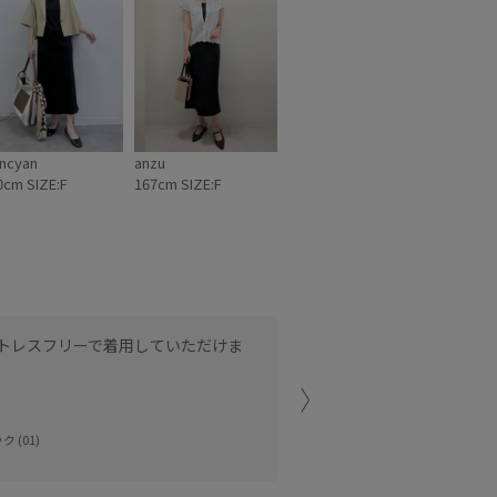
ncyan
anzu
0cm SIZE:F
167cm SIZE:F
トレスフリーで着用していただけま
スクエアネックなので首が
程よく厚みのある生地でシ
す！
ボディラインも出すぎない
ク (01)
イオンモール成田
anzu (167cm)