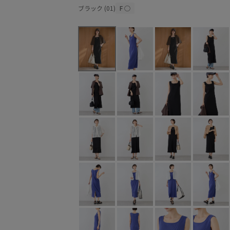
ブラック (01)
F
○