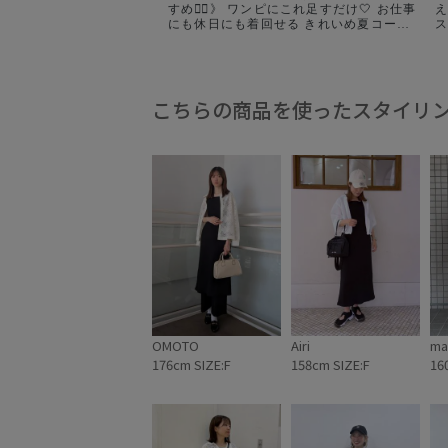
すめ✍🏻》 ワンピにこれ足すだけ🤍 お仕事
え
にも休日にも着回せる きれいめ夏コーデ
の完成✨ 冷房対策や朝晩の気温差にも使
ネ
えて、 薄手だから今から秋まで長く活躍
してくれる◎ 今ならセール価格でGETで
きちゃいます🛍️ 気になる人は保存して、
お買い物の参考にしてね☺︎
ぱ
こちらの商品を使ったスタイリ
÷÷÷÷÷÷÷÷÷÷÷÷÷÷÷÷÷÷÷÷÷÷÷÷÷÷÷÷ ア
イテムの詳細は、___sayumii.pic プロフ
ィールのURLから見れます♪ ストーリーで
間
は新作や🉐情報も発信してるので フォロ
の
ーしていただけると嬉しいです☺︎♡
┈┈┈┈
÷÷÷÷÷÷÷÷÷÷÷÷÷÷÷÷÷÷÷÷÷÷÷÷÷÷÷÷ は
ア
じめまして☺︎ ROPÉ PICNICで働く30代
#
スタッフです！ 服を選ぶ時には、 『着た
時に気分が上がる』『着回し力』を重視
してます♪ カジュアルでもどこか女性らし
い きれいめカジュアルなスタイリングが
好きです👗
——————————————————
#ropepicnic #きれいめコーデ #きれいめカ
ジュアル #夏コーデ #30代コーデ
OMOTO
Airi
ma
176cm SIZE:F
158cm SIZE:F
16