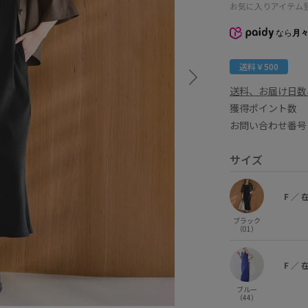
お気に入りアイテム
なら
月々
送料￥500
送料、お届け日数
獲得ポイント
お問い合わせ番号 
サイズ
F
／
ブラック
（01）
F
／
ブルー
（44）