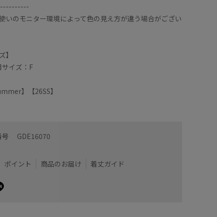
----------
使いのモニター環境によって色の見え方が違う場合がござい
ズ】
用サイズ：F
/Summer】【26SS】
番号
GDE16070
ポイント
商品のお届け
着丈ガイド