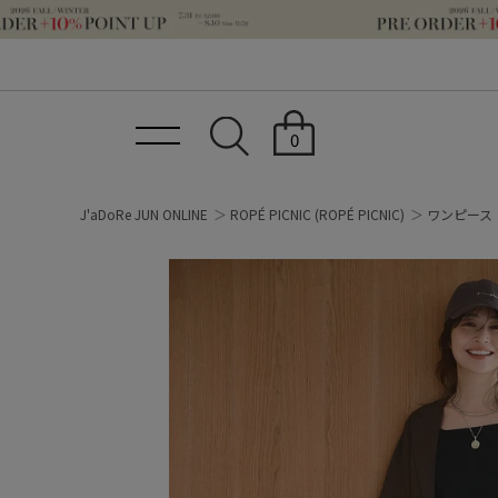
0
J'aDoRe JUN ONLINE
ROPÉ PICNIC
(ROPÉ PICNIC)
ワンピース