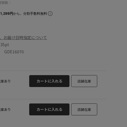
登録数：
1,299円
から。分割手数料無料
、お届け日時指定について
数
35pt
GDE16070
カートに入れる
在庫あり
店舗在庫
カートに入れる
在庫あり
店舗在庫