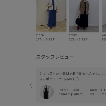
moca
emiko
wa
147cm SIZE:F
153cm SIZE:F
16
スタッフレビュー
とても柔らかい素材で着心地楽ちんです。ス
た。
す。ポケットがあるのも○
です。
イオンモール岡崎
着用サイズ : F
hayashi (148cm)
カラー : ブラッ