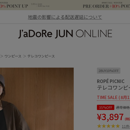
地震の影響による配送遅延について
JaDoRe JUN ONLINE
ワンピース
テレコワンピース
2BUY10%OFF
ROPÉ PICNIC
テレコワンピ
TIME SALE ( 8月
35%OFF
通常価格
¥3,897
(税
11