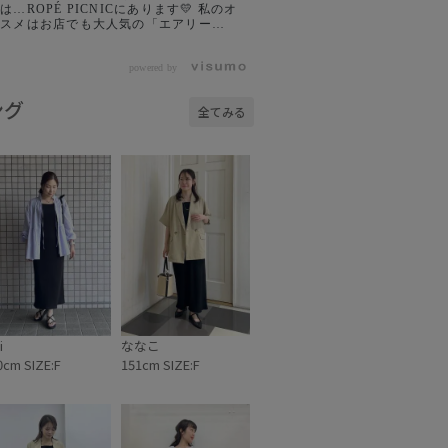
は…ROPÉ PICNICにあります💛 私のオ
ススメはお店でも大人気の「エアリーリ
ンライクシリーズ」 ⁡ このジャケットは
長めの着丈でおしりも隠れるし、ゆった
りしたドルマンスリーブで体のラインを
powered by
拾わんし、何より夏に嬉しい機能がいっ
い付いとるのが最高すぎる🔥 ⁡ 時間がな
ング
全てみる
い日も羽織るだけでバッチリ決まるけ
ん、忙しい日はとりあえずコレ着とけば
違いない☝🏻⸒⸒ ⁡ ぜひみなさんの忙しい朝
参考になれば嬉しいです🕊 ⁡
┈┈┈┈┈┈ ⁡ #ropepicnic #大人カジュ
ルコーデ #ドルマンスリーブジャケット
ちゃんとプラスかわいい保証 #体型カバ
ー
i
ななこ
0cm SIZE:F
151cm SIZE:F