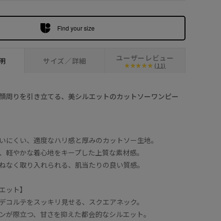
Find your size
ユーザーレビュー
明
サイズ／詳細
(11)
顔周りを引き立てる、美シルエットのカットソーワンピー
いにくい、適度なハリ感と厚みのカットソー生地。
、軽やかな着心地をキープした上質な素材感。
ねなく取り入れられる、肌当たりの良い質感。
エット】
デコルテをスッキリ見せる、スクエアネック。
ンが際立つ、甘さを抑えた都会的なシルエット。