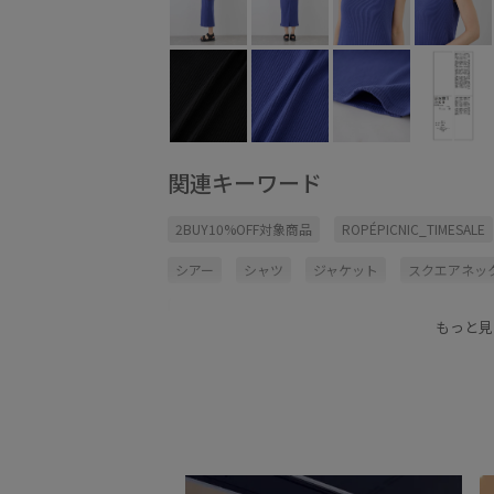
関連キーワード
2BUY10%OFF対象商品
ROPÉPICNIC_TIMESALE
シアー
シャツ
ジャケット
スクエアネッ
デイリーで活躍
ハリ感
リネン
ワンピー
もっと見
小物
幅広
抜け感
着やすい
肌触りが
軽快
都会的