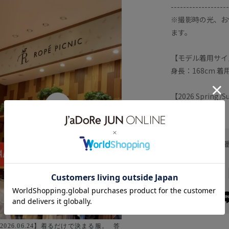
-------------------
※撮影時の光、お
ます。
【モデル着用サイ
身長：168cm 着
【2026 Spring
お問い合わせ
ヘルプ
お支払い方法
2026.06.24】着るだけで決まる服。 ⁡ 答