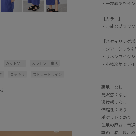
・一枚着でもイン
【カラー】
・万能なブラック
【スタイリングポ
・シアーシャツを
・リネンライクジ
カットソー
カットソー生地
・小物次第でデイ
ク
スッキリ
ストレートライン
-------------------
ス
上品
上質な素材感
伸縮性
裏地：なし
る
光沢感：なし
良い
華やか
薄手
軽い着心地
透け感：なし
伸縮性：あり
ポケット：あり
生地の厚さ：普通
季節：春、夏、秋