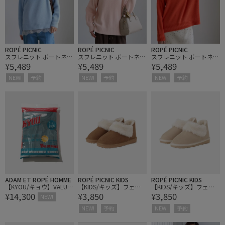
ROPÉ PICNIC
ROPÉ PICNIC
ROPÉ PICNIC
スフレニット ボートネッ
スフレニット ボートネッ
スフレニット ボートネッ
¥5,489
¥5,489
¥5,489
クプルオーバー
クプルオーバー
クプルオーバー
NEW!
予約
NEW!
予約
NEW!
予約
ADAM ET ROPÉ HOMME
ROPÉ PICNIC KIDS
ROPÉ PICNIC KIDS
【KYOU/キョウ】VALUT
【KIDS/キッズ】フェイ
【KIDS/キッズ】フェイ
¥14,300
¥3,850
¥3,850
EE.02 Long Sleeve Comf
クムートンショートブー
クムートンショートブー
NEW!
ort Pack-Tees
ツ
ツ
NEW!
予約
NEW!
予約