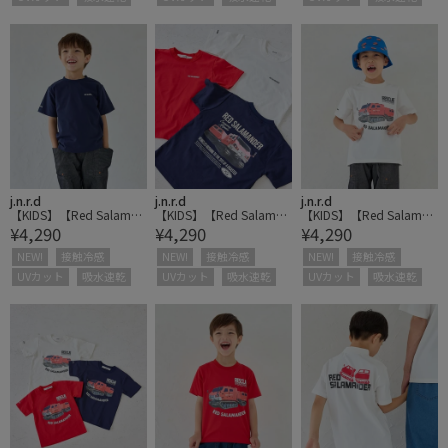
j.n.r.d
j.n.r.d
j.n.r.d
【KIDS】【Red Salaman
【KIDS】【Red Salaman
【KIDS】【Red Salaman
¥4,290
¥4,290
¥4,290
der】バックプリントTシ
der】バックプリントTシ
der】フロントプリントT
ャツ
ャツ
シャツ
NEW!
接触冷感
NEW!
接触冷感
NEW!
接触冷感
UVカット
吸水速乾
UVカット
吸水速乾
UVカット
吸水速乾