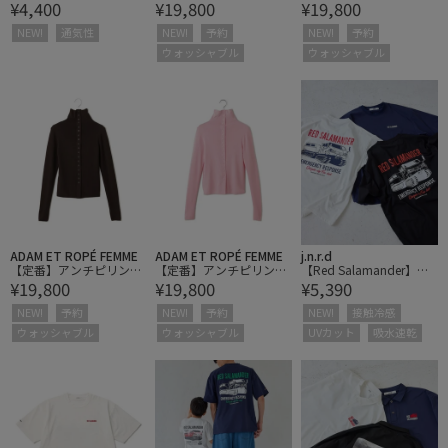
¥4,400
¥19,800
¥19,800
ACE/ザ・ノース・フェイ
タートルフィットプルオ
タートルフィットプルオ
ス】K Small Logo Cap
ーバー
ーバー
NEW!
通気性
NEW!
予約
NEW!
予約
ウォッシャブル
ウォッシャブル
ADAM ET ROPÉ FEMME
ADAM ET ROPÉ FEMME
j.n.r.d
【定番】アンチピリング
【定番】アンチピリング
【Red Salamander】イ
¥19,800
¥19,800
¥5,390
タートルフィットプルオ
タートルフィットプルオ
ラストプリントTシャツ
ーバー
ーバー
NEW!
予約
NEW!
予約
NEW!
接触冷感
ウォッシャブル
ウォッシャブル
UVカット
吸水速乾