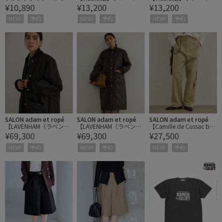
¥10,890
¥13,200
¥13,200
ルジャケット
ティング ノーカラーコー
ティング ノーカラーコー
ト
ト
NEW!
予約
NEW!
予約
NEW!
予約
SALON adam et ropé
SALON adam et ropé
SALON adam et ropé
【LAVENHAM（ラベンハ
【LAVENHAM（ラベンハ
【Camille de Cussac by
¥69,300
¥69,300
¥27,500
ム） for SALON】LONGLI
ム） for SALON】LONGLI
SALON】アートプリント
NE BOMBER キルティン
NE BOMBER キルティン
トラウザーズパンツ / セ
NEW!
予約
NEW!
予約
NEW!
予約
グロングコート / 軽量
グロングコート / 軽量
ットアップ対応