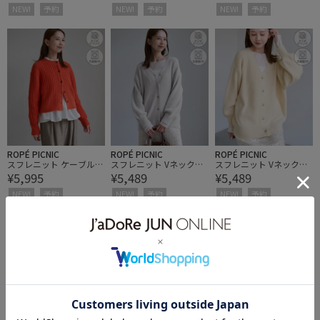
NEW!
予約
NEW!
予約
NEW!
予約
ROPÉ PICNIC
ROPÉ PICNIC
ROPÉ PICNIC
スフレニット ケーブルシ
スフレニット Vネックミ
スフレニット Vネックミ
¥5,995
¥5,489
¥5,489
ョートカーディガン
ドル丈カーディガン
ドル丈カーディガン
NEW!
予約
NEW!
予約
NEW!
予約