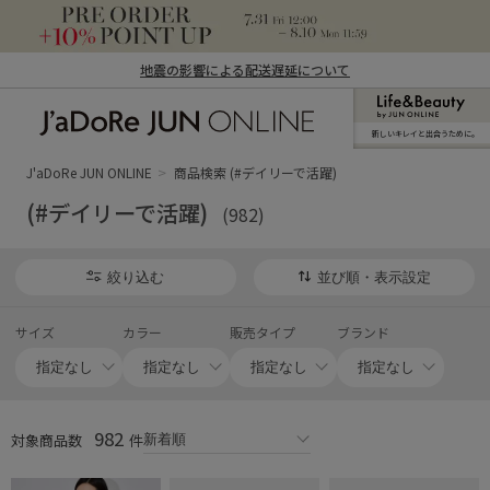
地震の影響による配送遅延について
新しいキレイと出合うために。
J'aDoRe JUN ONLINE（ジャドール ジュ
ン オンライン）
J'aDoRe JUN ONLINE
商品検索 (#デイリーで活躍)
(#デイリーで活躍)
(982)
絞り込む
並び順・表示設定
サイズ
カラー
販売タイプ
ブランド
982
対象商品数
件