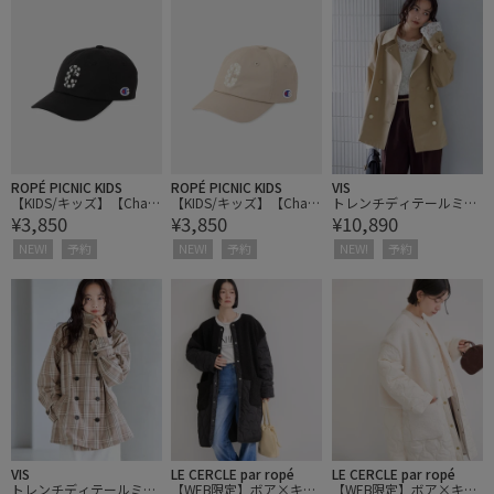
ROPÉ PICNIC KIDS
ROPÉ PICNIC KIDS
VIS
【KIDS/キッズ】【Cham
【KIDS/キッズ】【Cham
トレンチディテールミド
¥3,850
¥3,850
¥10,890
pion/チャンピオン別
pion/チャンピオン別
ルジャケット
注】フラワーロゴローキ
注】フラワーロゴローキ
NEW!
予約
NEW!
予約
NEW!
予約
ャップ/リンクコーデ
ャップ/リンクコーデ
VIS
LE CERCLE par ropé
LE CERCLE par ropé
トレンチディテールミド
【WEB限定】ボア×キル
【WEB限定】ボア×キル