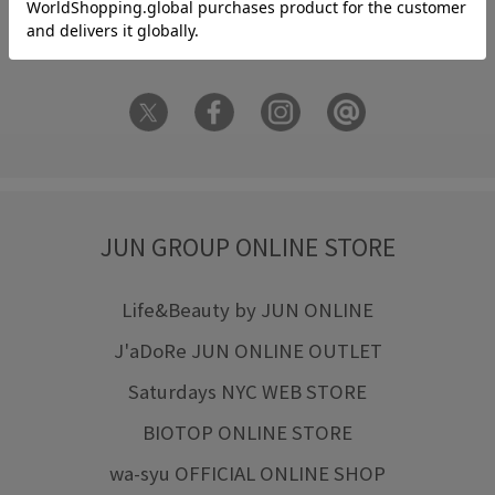
FOLLOW US ON
JUN GROUP ONLINE STORE
Life&Beauty by JUN ONLINE
J'aDoRe JUN ONLINE OUTLET
Saturdays NYC WEB STORE
BIOTOP ONLINE STORE
wa-syu OFFICIAL ONLINE SHOP