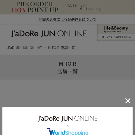
地震の影響による配送遅延について
新しいキレイと出合うために。
J'aDoRe JUN ONLINE（ジャドール ジュ
ン オンライン）
J'aDoRe JUN ONLINE
M TO R 店舗一覧
M TO R
店舗一覧