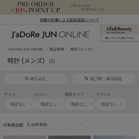
地震の影響による配送遅延について
新しいキレイと出合うために。
J'aDoRe JUN ONLINE（ジャドール ジュ
ン オンライン）
J'aDoRe JUN ONLINE
商品検索
時計 (メンズ)
時計 (メンズ)
(5)
絞り込む
並び順・表示設定
サイズ
カラー
販売タイプ
ブランド
5
対象商品数
件