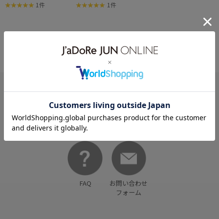
E'】FLATBACK WRISTWA
E'】FLATBACK WRISTWA
1件
1件
TCH(METAL BRACELET)
TCH(METAL BRACELET)
HELP
何かお困りですか？
FAQ
お問い合わせ
フォーム