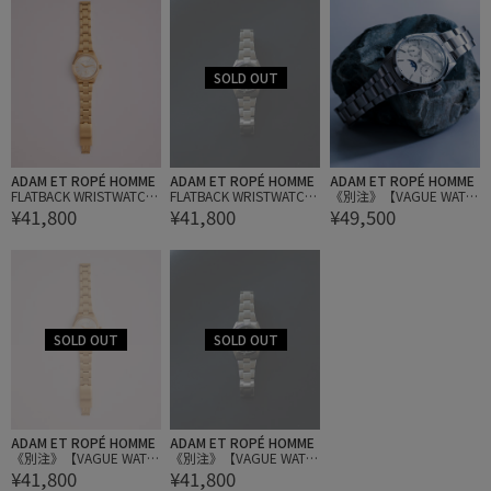
ADAM ET ROPÉ HOMME
ADAM ET ROPÉ HOMME
ADAM ET ROPÉ HOMME
FLATBACK WRISTWATCH
FLATBACK WRISTWATCH
《別注》【VAGUE WATC
¥41,800
¥41,800
¥49,500
（METAL BRACELET）
（METAL BRACELET）
H CO. for ADAM ET ROP
E'】FLATBACK WRISTWA
TCH（DAY-DATE&MOON
PHASE）
ADAM ET ROPÉ HOMME
ADAM ET ROPÉ HOMME
《別注》【VAGUE WATC
《別注》【VAGUE WATC
¥41,800
¥41,800
H CO. for ADAM ET ROP
H CO. for ADAM ET ROP