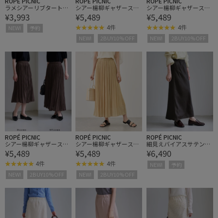
ROPÉ PICNIC
ROPÉ PICNIC
ROPÉ PICNIC
ラメシアーリブタートル
シアー楊柳ギャザースカ
シアー楊柳ギャザースカ
¥3,993
¥5,489
¥5,489
トップス
ート/着丈が選べる
ート/着丈が選べる
4件
4件
NEW!
予約
NEW!
2BUY10%OFF
NEW!
2BUY10%OFF
ROPÉ PICNIC
ROPÉ PICNIC
ROPÉ PICNIC
シアー楊柳ギャザースカ
シアー楊柳ギャザースカ
細見えバイアスサテンス
¥5,489
¥5,489
¥6,490
ート/着丈が選べる
ート/着丈が選べる
カート/ウエストゴム
4件
4件
NEW!
予約
NEW!
2BUY10%OFF
NEW!
2BUY10%OFF