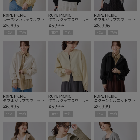
ROPÉ PICNIC
ROPÉ PICNIC
ROPÉ PICNIC
レース使いラッフルフリ
ダブルジップスウェット
ダブルジップスウェット
¥5,995
¥6,996
¥6,996
ルブラウス/UVカット・
カーディガン
カーディガン
吸水速乾・接触冷感
NEW!
予約
NEW!
予約
NEW!
予約
ROPÉ PICNIC
ROPÉ PICNIC
ROPÉ PICNIC
ダブルジップスウェット
ダブルジップスウェット
コクーンシルエットブル
¥6,996
¥6,996
¥9,999
カーディガン
カーディガン
ゾン
NEW!
予約
NEW!
予約
NEW!
予約