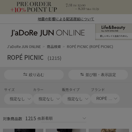
地震の影響による配送遅延について
新しいキレイと出合うために。
J'aDoRe JUN ONLINE（ジャドール ジュ
ン オンライン）
J'aDoRe JUN ONLINE
商品検索
ROPÉ PICNIC (ROPÉ PICNIC)
ROPÉ PICNIC
(1215)
絞り込む
並び順・表示設定
サイズ
カラー
販売タイプ
ブランド
1215
対象商品数
件