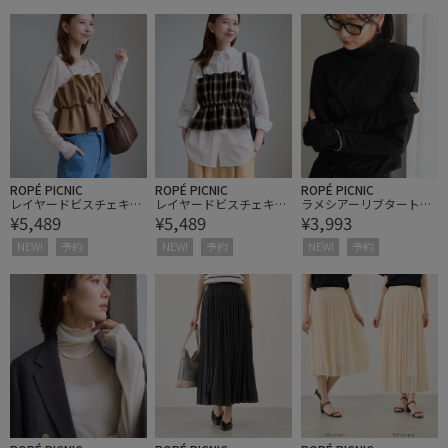
ROPÉ PICNIC
ROPÉ PICNIC
ROPÉ PICNIC
レイヤードビスチェキャ
レイヤードビスチェキャ
ラメシアーリブタートル
¥5,489
¥5,489
¥3,993
ミソール
ミソール
トップス
NEW!
予約
NEW!
予約
NEW!
予約