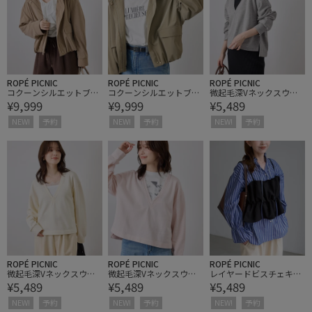
ROPÉ PICNIC
ROPÉ PICNIC
ROPÉ PICNIC
コクーンシルエットブル
コクーンシルエットブル
微起毛深Vネックスウェ
¥9,999
¥9,999
¥5,489
ゾン
ゾン
ットプルオーバー
NEW!
予約
NEW!
予約
NEW!
予約
ROPÉ PICNIC
ROPÉ PICNIC
ROPÉ PICNIC
微起毛深Vネックスウェ
微起毛深Vネックスウェ
レイヤードビスチェキャ
¥5,489
¥5,489
¥5,489
ットプルオーバー
ットプルオーバー
ミソール
NEW!
予約
NEW!
予約
NEW!
予約