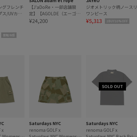
SALON adam et ropé
JAYRO
ングフレンチ
【J'aDoRe・一部店舗限
ジオメトリック柄ノース
ス/UVカッ
定】【AGOLDE（エーゴー
ワンピース
・汗染み防止
ルドイー）】ELLERY TEE
¥24,200
¥5,313
2BUY10%OFF
接触冷感
YC
Saturdays NYC
Saturdays NYC
 x
renoma GOLF x
renoma GOLF x
YC Womens
Saturdays NYC Womens
Saturdays NYC Back Prin