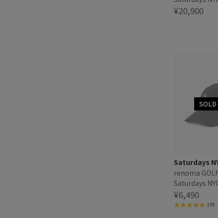
Cargo Skirt 
¥20,900
Saturdays N
renoma GOLF
Saturdays NY
¥6,490
3件