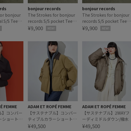
rds
bonjour records
bonjour records
for bonjour
The Strokes for bonjour
The Strokes for bonjour
al S/S Tee
records S/S pocket Tee
records S/S pocket Tee
クス オフィシ
ザ・ストロークス オフィシ
¥9,900
ザ・ストロークス オフィ
¥9,900
!
NEW!
NEW!
ャル ポケットTシャツ
ャル ポケットTシャツ
PÉ FEMME
ADAM ET ROPÉ FEMME
ADAM ET ROPÉ FEMME
ル】コンバー
【サステナブル】コンバー
【サステナブル】2WAYフ
ーショートダ
ティブルカラーショートダ
ーディミドルダウン/撥水
ウン/撥水
¥49,500
¥49,500