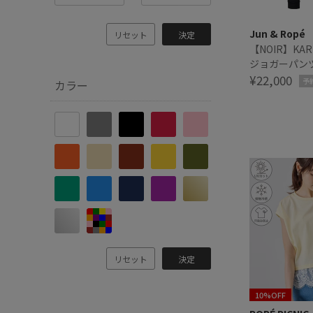
Jun & Ropé
リセット
決定
【NOIR】KAR
ジョガーパン
ップ対応
¥22,000
予
カラー
リセット
決定
10%OFF