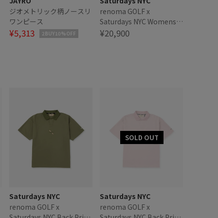
JAYRO
Saturdays NYC
リ
ジオメトリック柄ノースリ
renoma GOLF x
ワンピース
Saturdays NYC Womens
¥5,313
Cargo Skirt | WOMEN
¥20,900
2BUY10%OFF
Saturdays NYC
Saturdays NYC
renoma GOLF x
renoma GOLF x
t
Saturdays NYC Back Print
Saturdays NYC Back Print