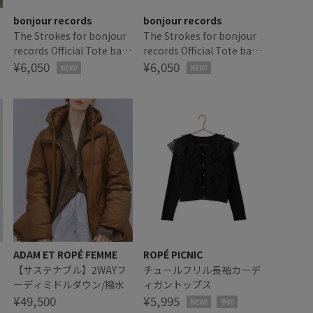
bonjour records
bonjour records
The Strokes for bonjour
The Strokes for bonjour
records Official Tote bag
records Official Tote bag
シ
ザ・ストロークス オフィシ
¥6,050
ザ・ストロークス オフィシ
¥6,050
NEW!
NEW!
ャル トートバッグ
ャル トートバッグ
ADAM ET ROPÉ FEMME
ROPÉ PICNIC
【サステナブル】2WAYフ
チュールフリル長袖カーデ
ーディミドルダウン/撥水
ィガントップス
¥49,500
¥5,995
NEW!
予約