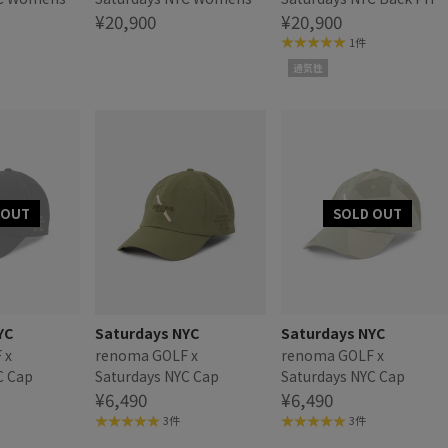
| WOMEN
Cargo Skirt | WOMEN
¥20,900
Polo SS
¥20,900
1件
通気性
YC
Saturdays NYC
Saturdays NYC
 x
renoma GOLF x
renoma GOLF x
C Cap
Saturdays NYC Cap
Saturdays NYC Cap
¥6,490
¥6,490
3件
3件