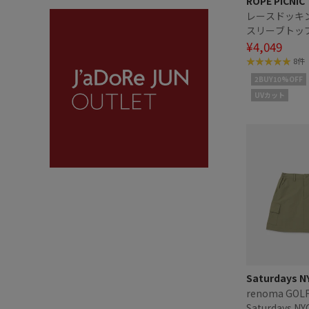
ROPÉ PICNIC
レースドッキ
スリーブトップ
ト・接触冷感
¥4,049
8件
2BUY10%OFF
UVカット
Saturdays N
renoma GOLF
Saturdays N