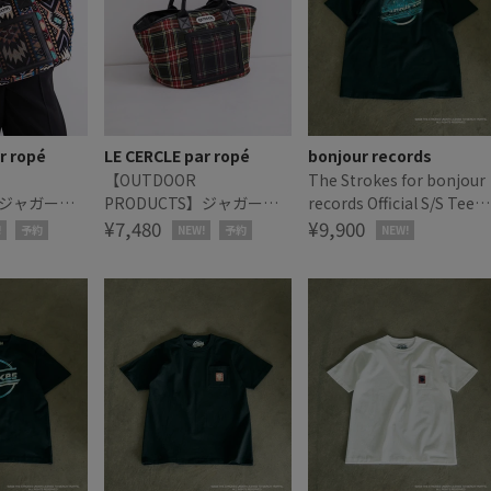
r ropé
LE CERCLE par ropé
bonjour records
【OUTDOOR
The Strokes for bonjour
】ジャガード
PRODUCTS】ジャガード
records Official S/S Tee
グ
マルシェバッグ
¥7,480
ザ・ストロークス オフィ
¥9,900
!
予約
NEW!
予約
NEW!
ャル Tシャツ