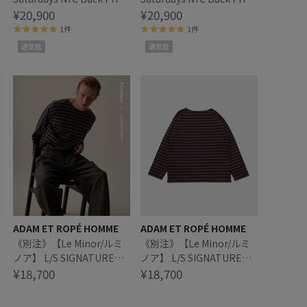
Polo SS
¥20,900
Polo SS
¥20,900
1件
1件
通気性
通気性
ADAM ET ROPÉ HOMME
ADAM ET ROPÉ HOMME
《別注》【Le Minor/ルミ
《別注》【Le Minor/ルミ
ノア】 L/S SIGNATURE
ノア】 L/S SIGNATURE
BASQUE
¥18,700
BASQUE
¥18,700