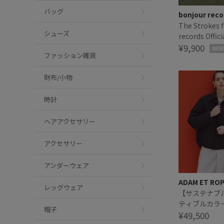
バッグ
bonjour reco
The Strokes 
シューズ
records Offici
ザ・ストロー
¥9,900
NEW
ファッション雑貨
ャル Tシャツ
財布/小物
時計
ヘアアクセサリー
アクセサリー
アンダーウェア
ADAM ET RO
レッグウェア
【サステナブ
ティブルカラ
帽子
ウン/撥水
¥49,500