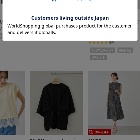
10%OFF
Jun & Ropé
ROPÉ PICNIC
UISHI 裏起毛
【NOIR】KARUISHI 裏起毛
レースドッキングフレン
ツ/セットア
ジョガーパンツ/セットア
スリーブトップス/UVカッ
ップ対応
¥22,000
ト・接触冷感・汗染み防
¥4,049
約
予約
8件
2BUY10%OFF
接触冷感
UVカット
30%OFF