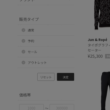
販売タイプ
通常
Jun & Ropé
予約
タイポグラフ
セーター
セール
¥25,300
予
アウトレット
リセット
決定
価格帯
〜