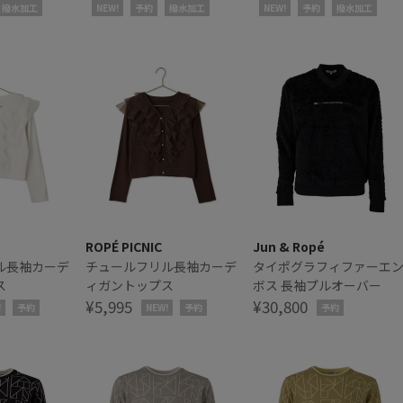
撥水加工
NEW!
予約
撥水加工
NEW!
予約
撥水加工
ROPÉ PICNIC
Jun & Ropé
ル長袖カーデ
チュールフリル長袖カーデ
タイポグラフィファーエ
ス
ィガントップス
ボス 長袖プルオーバー
¥5,995
¥30,800
!
予約
NEW!
予約
予約