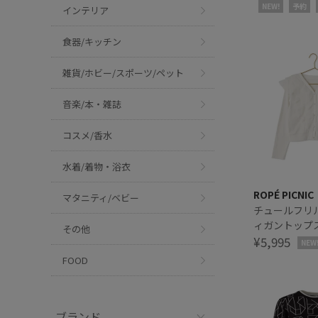
NEW!
予約
インテリア
食器/キッチン
雑貨/ホビー/スポーツ/ペット
音楽/本・雑誌
コスメ/香水
水着/着物・浴衣
ROPÉ PICNIC
マタニティ/ベビー
チュールフリ
ィガントップ
その他
¥5,995
NEW
FOOD
ブランド