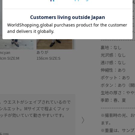
・素材変更→2W
組成を一部変更し
・旧品番 ポリエス
・新品番 ポリエス
※前シーズンのノー
-------------------
裏地：なし
ncyan
ありが
光沢感：なし
0cm SIZE:M
156cm SIZE:S
透け感：なし
伸縮性：あり
ポケット：あり
ボタン：あり（開
生地の厚さ：やや
季節：春、夏
。ウエストがシェイプされているので
サラッとした肌触りのリネ
-------------------
シルエット。Mサイズで程よくフィッ
能素材。
※撮影時の光、お
ッチが効いていて動きやすいです。
すっきり感のあるシルエッ
ズ感。
ます。
腰にかかるくらいの着丈で
※重量は、サンプ
 (09)