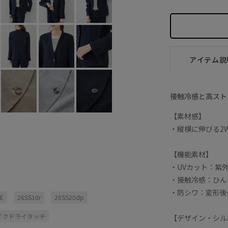
アイテム説
接触冷感と高スト
【素材感】
・縦横に伸びる2
【機能素材】
・UVカット：紫
・接触冷感：ひん
・防シワ：変形後
E
26SS10r
26SS20dp
ライクドライタッチ
【デザイン・シル