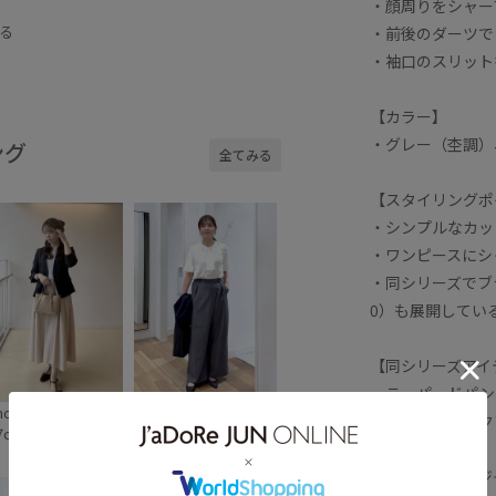
・顔周りをシャー
erwear
セットアップ対象商品
る
・前後のダーツで
0%
夏の機能素材アイテム
接触冷感
・袖口のスリット
【カラー】
・グレー（杢調）
ング
全てみる
【スタイリングポ
・シンプルなカッ
・ワンピースにシ
・同シリーズでブラ
0）も展開してい
【同シリーズアイ
・テーパードパンツ
no
iku
・スクエアネックブ
7cm SIZE:S
162cm SIZE:M
【前シーズンのジャ