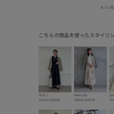
2BUY10%OFF対象商品
RP_体型カバー
Wout
もっと見
ポリウレタン
ポリエステル
ポリエステル10
こちらの商品を使ったスタイリ
ななこ
wancyan
yu
151cm SIZE:M
160cm SIZE:M
15