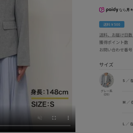
なら
月々
送料￥500
送料、お届け日数
獲得ポイント
お問い合わせ番号 
サイズ
S
／
グレー系
（09）
M
／
L
／