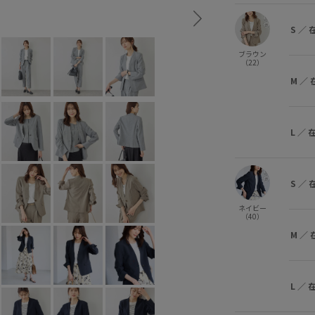
グレー系 (09)
S
○
M
○
L
○
S
／
ブラウン
（22）
M
／
L
／
S
／
ネイビー
（40）
M
／
L
／