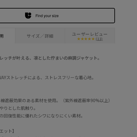
Find your size
ユーザーレビュー
明
サイズ／詳細
(11)
レッチが叶える、凛とした佇まいの麻調ジャケット。
WAYストレッチによる、ストレスフリーな着心地。
外線遮蔽効果のある素材を使用。（紫外線遮蔽率90%以上）
やりとした肌触り。
の回復性能に優れたシワになりにくい素材。
エット】