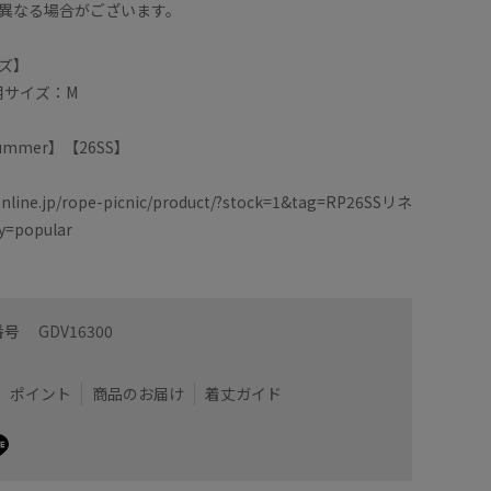
異なる場合がございます。
ス
着用サイズ : M
cm)
カラー : ブラウン (22)
ズ】
着用サイズ：M
/Summer】【26SS】
online.jp/rope-picnic/product/?stock=1&tag=RP26SSリネ
=popular
番号
GDV16300
ポイント
商品のお届け
着丈ガイド