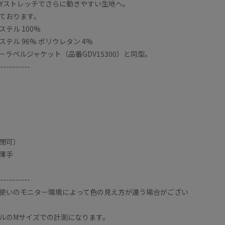
AYストレッチでさらに動きやすい生地へ。
ております。
テル 100%
テル 96% ポリウレタン 4%
ラペルジャケット（品番GDV15300）と同型。
----------
閉可）
薄手
ンライク素材で、ＵＶカット・接触冷感・防シワの機
さらっと
----------
伸縮性が
使いのモニター環境によって色の見え方が違う場合がござい
トで、普段Ｍサイズ着用でＭサイズでちょうどいいサイ
Mサイズ
合わせやすいです。
ルのMサイズでの計測になります。