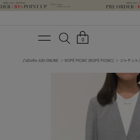
0
J'aDoRe JUN ONLINE
ROPÉ PICNIC
(ROPÉ PICNIC)
ジャケット