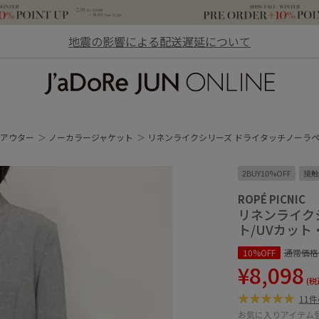
地震の影響による配送遅延について
JaDoRe JUN ONLINE
/アウター
ノーカラージャケット
リネンライクシリーズ ドライタッチノーラペ
2BUY10%OFF
接触
ROPÉ PICNIC
リネンライク
ト/UVカッ
10%OFF
通常価格
¥8,098
(税
11
お気に入りアイテム