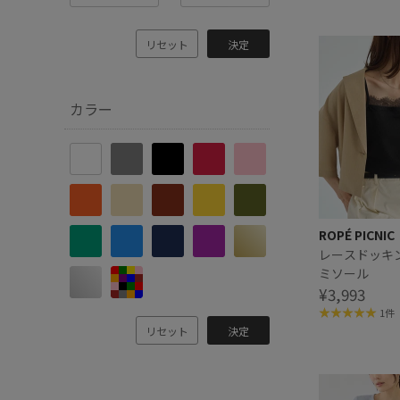
リセット
決定
カラー
ROPÉ PICNIC
レースドッキ
ミソール
¥3,993
1件
リセット
決定