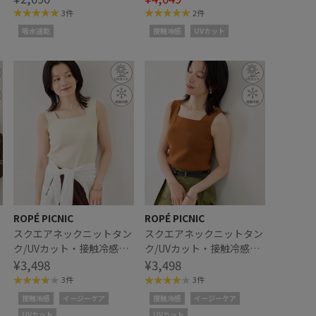
3件
2件
吸水速乾
接触冷感
UVカット
ROPÉ PICNIC
ROPÉ PICNIC
ン
スクエアネックニットタン
スクエアネックニットタン
ク/UVカット・接触冷感・
ク/UVカット・接触冷感・
イージーケア
¥3,498
イージーケア
¥3,498
3件
3件
接触冷感
イージーケア
接触冷感
イージーケア
UVカット
UVカット