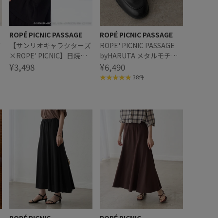
ROPÉ PICNIC PASSAGE
ROPÉ PICNIC PASSAGE
ズ
【サンリオキャラクターズ
ROPE' PICNIC PASSAGE
×ROPE' PICNIC】日焼け
byHARUTA メタルモチー
プ
デザイン ハンドストラップ
¥3,498
フローファー
¥6,490
スクエアポーチ
38件