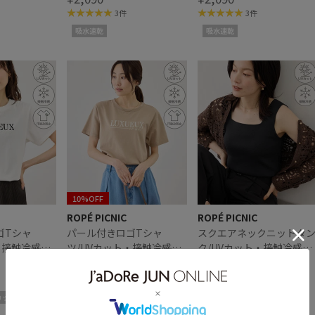
3件
3件
吸水速乾
吸水速乾
10%OFF
ROPÉ PICNIC
ROPÉ PICNIC
ゴTシャ
パール付きロゴTシャ
スクエアネックニットタ
・接触冷感・
ツ/UVカット・接触冷感・
ク/UVカット・接触冷感・
汗染み防止
¥4,049
イージーケア
¥3,498
2件
3件
カット
接触冷感
UVカット
接触冷感
イージーケア
UVカット