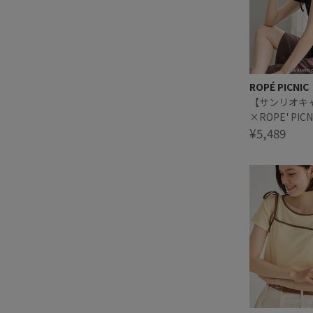
ROPÉ PICNIC
【サンリオキ
×ROPE' PI
デザイン キ
¥5,489
ヤードTシャ