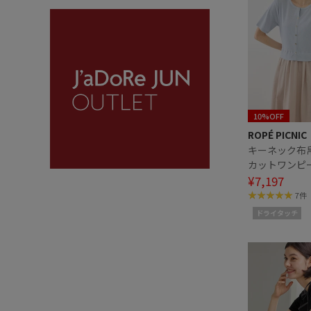
10%OFF
ROPÉ PICNIC
キーネック布
カットワンピ
¥7,197
7件
ドライタッチ