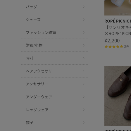
バッグ
シューズ
ROPÉ PICNIC
【サンリオキ
ファッション雑貨
×ROPE' PI
デザイン ミ
¥2,200
財布/小物
きリップバー
3件
時計
ヘアアクセサリー
アクセサリー
アンダーウェア
レッグウェア
帽子