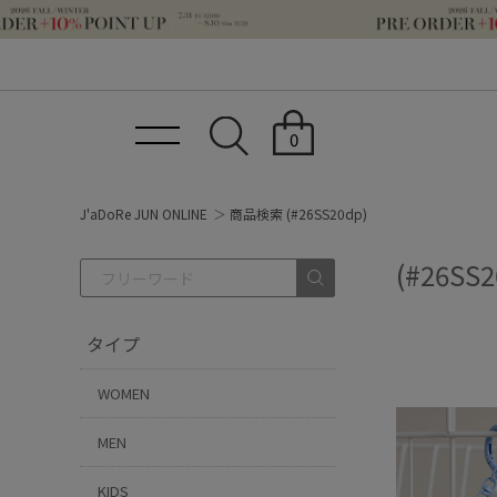
0
J'aDoRe JUN ONLINE
商品検索 (#26SS20dp)
(#26SS
タイプ
WOMEN
MEN
KIDS