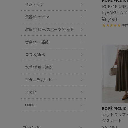
ROPÉ PICNIC
インテリア
ROPE' PICNI
byHARUTA
食器/キッチン
フローファー
¥6,490
38件
雑貨/ホビー/スポーツ/ペット
音楽/本・雑誌
コスメ/香水
水着/着物・浴衣
マタニティ/ベビー
その他
FOOD
ROPÉ PICNIC
カットフレア
グスカート
¥6,490
ブランド