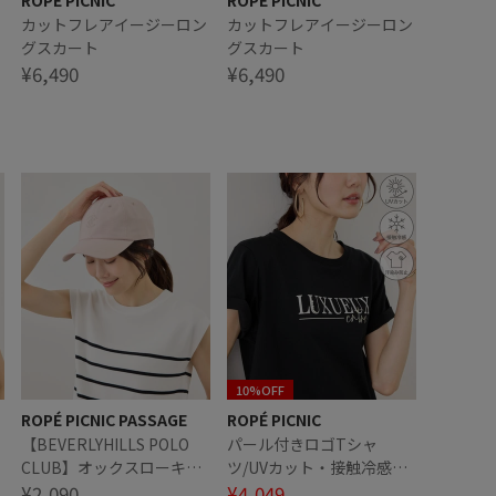
ROPÉ PICNIC
ROPÉ PICNIC
カットフレアイージーロン
カットフレアイージーロン
グスカート
グスカート
¥6,490
¥6,490
10%OFF
ROPÉ PICNIC PASSAGE
ROPÉ PICNIC
【BEVERLYHILLS POLO
パール付きロゴTシャ
CLUB】オックスローキャ
ツ/UVカット・接触冷感・
ップ/吸水速乾
¥2,090
汗染み防止
¥4,049