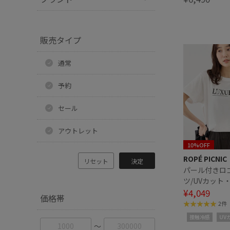
販売タイプ
通常
予約
セール
アウトレット
10%OFF
ROPÉ PICNIC
リセット
決定
パール付きロ
ツ/UVカット
汗染み防止
¥4,049
価格帯
2件
接触冷感
UV
〜