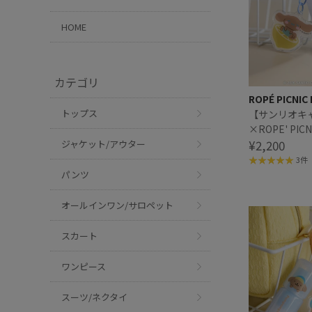
HOME
カテゴリ
ROPÉ PICNIC
トップス
【サンリオキ
×ROPE' PI
デザイン ミ
¥2,200
ジャケット/アウター
きリップバー
3件
パンツ
オールインワン/サロペット
スカート
ワンピース
スーツ/ネクタイ