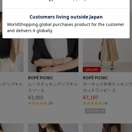
10%OFF
ROPÉ PICNIC
ROPÉ PICNIC
ングリブキャ
レースドッキングリブキャ
キーネック布帛ドッキン
ミソール
カットワンピース
¥3,993
¥7,197
1件
7件
ドライタッチ