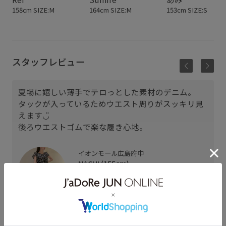
158cm SIZE:M
164cm SIZE:M
153cm SIZE:S
スタッフレビュー
夏場に嬉しい薄手でテロっとした素材のデニム。
タックが入っているためウエスト周りがスッキリ見
えます◡̈
後ろウエストゴムで楽な履き心地。
イオンモール広島府中
NACHI (155cm)
骨格： ウェーブ
パーソナルカラー： ブルべ冬
普段のボトムスサイズ： 36
着用サイズ : S
カラー : ネイビー (40)