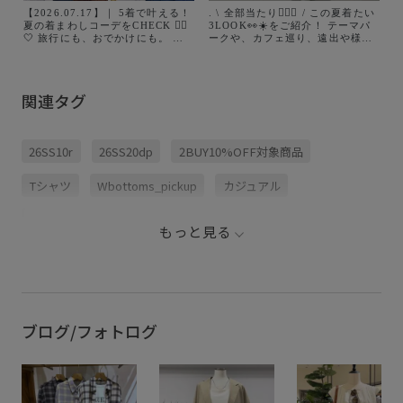
【2026.07.17】｜ 5着で叶える！
. \ 全部当たり🙆🏻‍♀️ / この夏着たい
夏の着まわしコーデをCHECK ✍🏻
3LOOK👀☀️をご紹介！ テーマパ
🤍 旅行にも、おでかけにも。 荷
ークや、カフェ巡り、遠出や様々
物はできるだけコンパクトにした
なシーンに合わせたコーデを組ん
いけれど おしゃれは妥協したくな
でみたよ〜✨ ⁡ 商品はタグ付けして
い！ そんな願いを叶えるのが た
あるので是非チェックしてみてね
った5着で楽しめる着まわしコーデ
🏷️ ⁡ #ropepicnic #夏服コーデ #ポ
関連タグ
🌿 この夏のおでかけは、 ロペピ
ロシャツ #タンクトップ #サンダ
クニックの着回し力抜群な5着と一
ル
緒に楽しもう！ jadorejunonline
staff / 68norah57 __ #ロペピクニ
26SS10r
26SS20dp
2BUY10%OFF対象商品
ック #ropepicnic #着まわし #夏
コーデ
Tシャツ
Wbottoms_pickup
カジュアル
カーディガン
ゴム仕様
サステナブル
シャツ
もっと見る
シワになりにくい
スッキリ
タック
デニムパンツ
デニム生地
ニット
ニットカーディガン
パンツ
プリントTシャツ
リラックス感
ワイドデニム
上品
ブログ/フォトログ
伸縮性
夏の機能素材アイテム
大人カジュアル
快適
滑らかな肌触り
肌離れが良い
薄手
通気性