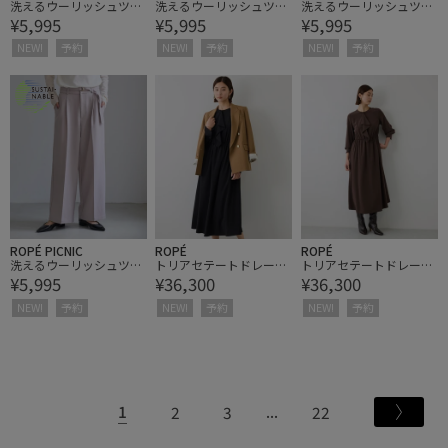
洗えるウーリッシュツイ
洗えるウーリッシュツイ
洗えるウーリッシュツイ
¥5,995
¥5,995
¥5,995
ルワイドパンツ/低身
ルワイドパンツ/低身
ルワイドパンツ/低身
長・小柄さんサイズ有り
長・小柄さんサイズ有り
長・小柄さんサイズ有り
NEW!
予約
NEW!
予約
NEW!
予約
ROPÉ PICNIC
ROPÉ
ROPÉ
洗えるウーリッシュツイ
トリアセテートドレープ
トリアセテートドレープ
¥5,995
¥36,300
¥36,300
ルワイドパンツ/低身
フリルワンピース/防シ
フリルワンピース/防シ
長・小柄さんサイズ有り
ワ・イージーケア
ワ・イージーケア
NEW!
予約
NEW!
予約
NEW!
予約
1
2
3
22