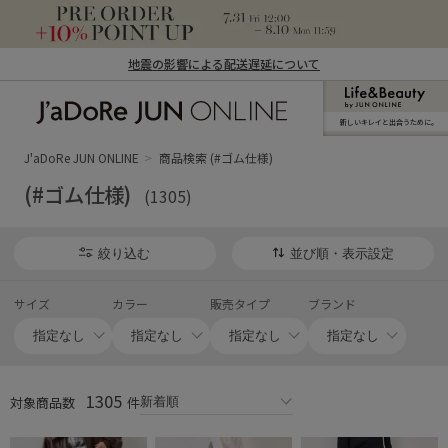
地震の影響による配送遅延について
新しいキレイと出合うために。
J'aDoRe JUN ONLINE（ジャドール ジュ
ン オンライン）
J'aDoRe JUN ONLINE
商品検索 (#ゴム仕様)
(#ゴム仕様)
(1305)
絞り込む
並び順・表示設定
サイズ
カラー
販売タイプ
ブランド
1305
対象商品数
件