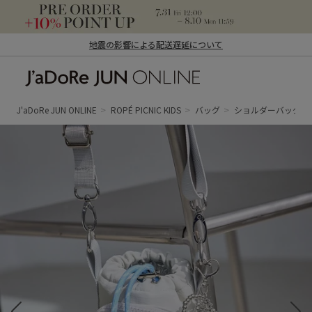
地震の影響による配送遅延について
J'aDoRe JUN ONLINE（ジャドール ジュ
ン オンライン）
J'aDoRe JUN ONLINE
ROPÉ PICNIC KIDS
バッグ
ショルダーバッグ