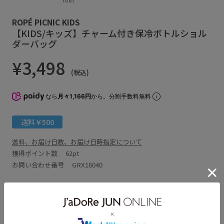
ROPÉ PICNIC KIDS
【KIDS/キッズ】チャーム付き保冷ボトルショル
ダーバッグ
¥3,498
(税込)
なら
月々1,166円
から。分割手数料無料
送料￥500
送料、お届け日数、お届け日時指定について
獲得ポイント数
62pt
お問い合わせ番号 GRX16040
アイテム説明