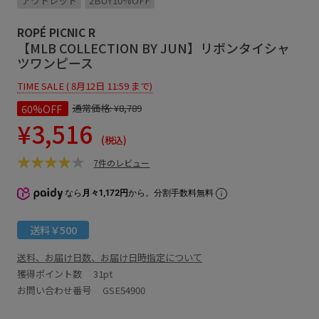
アウトレット
2BUY10%OFF
ROPÉ PICNIC R
【MLB COLLECTION BY JUN】リボンタイシャ
ツワンピース
TIME SALE ( 8月12日 11:59 まで)
60%OFF
通常価格:
¥8,789
¥3,516
(税込)
7件のレビュー
なら
月々1,172円
から。分割手数料無料
送料￥500
送料、お届け日数、お届け日時指定について
獲得ポイント数
31pt
お問い合わせ番号 GSE54900