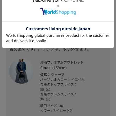
funaki
wancyan
wancyan
159cm SIZE:38
160cm SIZE:38
160cm SIZE:38
スタッフレビュー
着丈長めです。。リボンは、取り外せます。
鳥栖プレミアムアウトレット
funaki (159cm)
骨格： ウェーブ
パーソナルカラー： イエベ秋
普段のトップスサイズ：
36（s）
普段のボトムスサイズ：
36（s）
着用サイズ : 38
カラー : ネイビー (40)