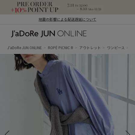
地震の影響による配送遅延について
J'aDoRe JUN ONLINE（ジャドール ジュ
ン オンライン）
J'aDoRe JUN ONLINE
ROPÉ PICNIC R
アウトレット
ワンピース
ワ