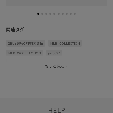
関連タグ
2BUY10%OFF対象商品
MLB_COLLECTION
MLB_WCOLLECTION
pic0627
ROPÉPICNIC_TIMESALE
RP50off
RP50offormore
もっと見る
RP_MLBCOLLECTION
Wワンピース_pickup
ふんわり
コットン
シャツ
シャツワンピース
シンプル
スタイリング
スニーカー
スポーツ
スポーティ
ナイロン
ネイビー
パーカー
ビジネス
HELP
フェミニン
ブルー
ポリウレタン
ポリエステル