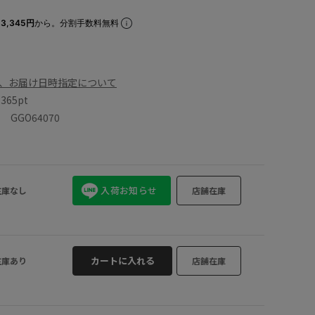
3,345円
から。分割手数料無料
、お届け日時指定について
数
365pt
GGO64070
入荷お知らせ
在庫なし
店舗在庫
カートに入れる
在庫あり
店舗在庫