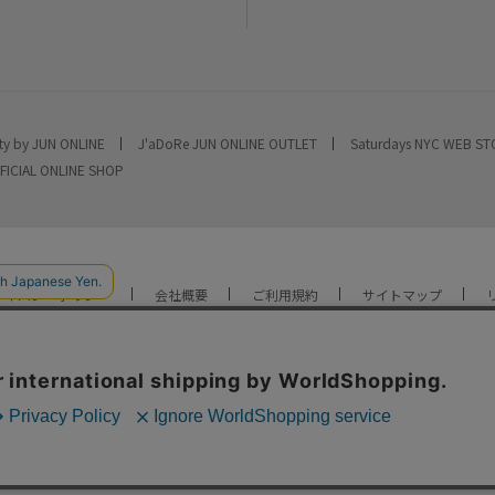
ty by JUN ONLINE
J'aDoRe JUN ONLINE OUTLET
Saturdays NYC WEB S
FICIAL ONLINE SHOP
ライバシーポリシー
会社概要
ご利用規約
サイトマップ
YOU ARE CULTURE.
© JUN CO.,LTD. ALL RIGHTS RESERVED.