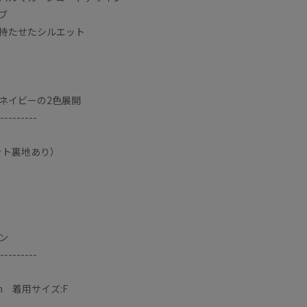
ブ
持たせたシルエット
ネイビーの2色展開
---------
ット裏地あり）
ン
---------
m 着用サイズ:F