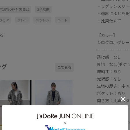
・ラグランスリー
UY10%OFF対象商品
2色展開
・適度にゆとりを
ウェア
グレー
コットン
コート
・比翼仕立て
ポリエステル
ラグランスリーブ
【カラー】
る
別注
重ね着に重宝
シロクロ、グレー
-------------------
透け感：なし
裏地：なし(ポケ
ング
全てみる
伸縮性：あり
光沢感：なし
生地の厚さ：中肉
ポケット：あり
開き方：比翼ボタ
-------------------
【モデル情報】
モデル身長:170c