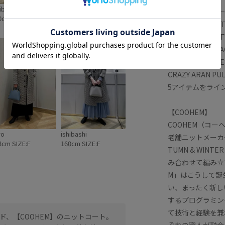
ibashi
ガッキー
【COOHEM（
0cm SIZE:F
153cm SIZE:F
HERRINGBONE 
VELVET CHECK 
BASIC TWEED J
BASIC TWEED V
CRAZY ARAN P
5アイテムをライ
【COOHEM】
COOHEM（コ
yo
ishibashi
老舗ニットメーカ
3cm SIZE:F
160cm SIZE:F
TUMN & WI
み合わせて編み立
M」はこうして誕
い、まったく新し
するプログラミン
て技術と経験を兼
、【COOHEМ】のニットコート。
私の身長でも丈が長すぎる
ぞれの職人が融合