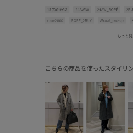
15度前後GG
24AW30
24AW_ROPÉ
2B
rope2000
ROPÉ_2BUY
Wcoat_pickup
ジャケット
ニット
ネイビー
ベーシック
もっと見
ローゲージ
伸縮性
冬のアウター
凹凸感
こちらの商品を使ったスタイリ