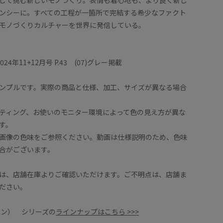
できます。
コットン
ンシーに。すべての工程が一箇所で完結する希少なファクト
ィードが
だけます
素材感。
また、冬
モノづくりカルチャーを世界に発信している。
、中に分厚めの
したサイ
きるので
が、
 2024年11+12月号 P.43 (07)グレー掲載
コートです。
ンプルです。実際の商品と仕様、加工、サイズが異なる場合
opé 京都高島屋
着用サイズ : F
)
カラー : ブラック系 (02)
ティング、お使いのモニター環境によって色の見え方が異な
す。
画像の色味をご参照ください。動画は仕様説明のため、色味
合がございます。
は、店舗在庫よりご確認いただけます。ご不明点は、店舗ま
ださい。
ヘン） シリーズの
ラインナップはこちら >>>