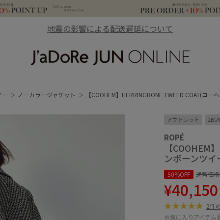
地震の影響による配送遅延について
JaDoRe JUN ONLINE
ター
ノーカラージャケット
【COOHEM】HERRINGBONE TWEED COAT
アウトレット
2BU
ROPÉ
【COOHEM】
ンボーンツイ
50%OFF
通常価格
¥40,150
2件
お気に入りアイテム