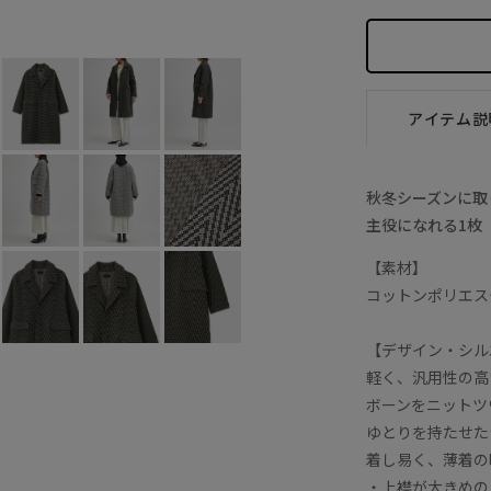
グレー (07)
F
○
アイテム説
秋冬シーズンに取
主役になれる1枚
【素材】
コットンポリエス
【デザイン・シル
軽く、汎用性の高
ボーンをニットツ
ゆとりを持たせた
着し易く、薄着の
・上襟が大きめの