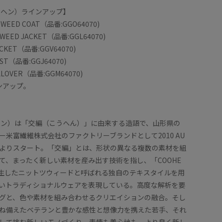
コーヘン）ラインアップ】
TWEED COAT（品番:GGO64070)
TWEED JACKET（品番:GGL64070)
ACKET（品番:GGV64070)
EST（品番:GGJ64070)
ULLOVER（品番:GGM64070)
ンアップ。
ーヘン）は「交編（こうへん）」に由来する造語で、山形県の
ー米富繊維株式会社のファクトリーブランドとして2010 AU
NTERよりスタート。「交編」とは、形状の異なる複数の素材を組
て、まったく新しい素材を産み出す技術を指し、「COOHE
生したニットツウィードと呼ばれる独自のテキスタイルを用
いトラディショナルウェアを表現している。高度な解析を要
グと、色や素材を組み合わせるクリエイションの融合。そし
ね備えたベテランと豊かな感性と想像力を携えた若手、それ
ことなく、
見た目以
して挑む新しいモノづくり。表情も着心地も、より良く新し