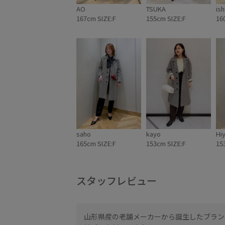
AO
TSUKA
ish
167cm SIZE:F
155cm SIZE:F
16
saho
kayo
Hi
165cm SIZE:F
153cm SIZE:F
15
スタッフレビュー
山形県産の老舗メーカーから誕生したブランド