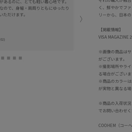
があるのに、とても軽い着心地です。
低身長の方もスッキリ着用
く、鮮やかでファ
なので、身幅・肩周りともにゆったり
日本製コーヘンのニットツ
いただけます。
デザイン性があり目を引く
リーから、日本の
全体的にゆったりしていて
ニットなど着込むこどがで
【掲載情報】
冬もお召しいたただけます
VISA MAGAZINE
02)
季節の変わり目にお勧めの
※画像の商品はサ
moi salon et r
がございます。
TSUKA (155cm
※撮影場所やライ
る場合がございま
※商品のカラーは
が実物と異なる場
※商品の入荷状況
でお問い合わせく
COOHEM（コー