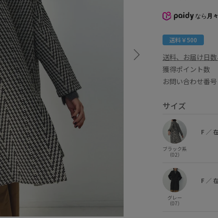
なら
月々
送料￥500
送料、お届け日数
獲得ポイント
お問い合わせ番号 
サイズ
F
／
ブラック系
（02）
F
／
グレー
（07）