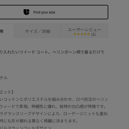
Find your size
ユーザーレビュー
明
サイズ／詳細
(2)
り入れたいツイード コート。ヘリンボーン柄で着るだけで
テル
エット】
いコットンとポリエステルを組み合わせ、ロペ別注のヘリン
ウィードで表現。伸縮性に優れ、独特の凹凸感が特徴です。
ラグランスリーブデザインにより、ローゲージニットも重ね
時にも形が崩れる異なく綺麗に決まります。
バルマカーンコートデザイン