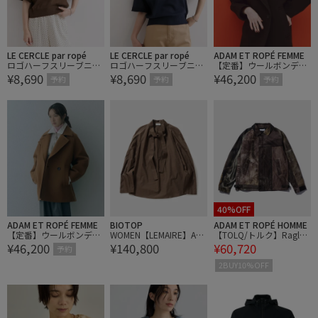
LE CERCLE par ropé
LE CERCLE par ropé
ADAM ET ROPÉ FEMME
ロゴハーフスリーブニッ
ロゴハーフスリーブニッ
【定番】ウールボンディ
¥8,690
¥8,690
¥46,200
トプルオーバー
トプルオーバー
ングミドルコート
予約
予約
予約
40%OFF
ADAM ET ROPÉ FEMME
BIOTOP
ADAM ET ROPÉ HOMME
【定番】ウールボンディ
WOMEN【LEMAIRE】ASC
【TOLQ/トルク】Raglan
¥46,200
¥140,800
¥60,720
ングミドルコート
OT BLOUSE
Sleeves Blouson
予約
2BUY10%OFF