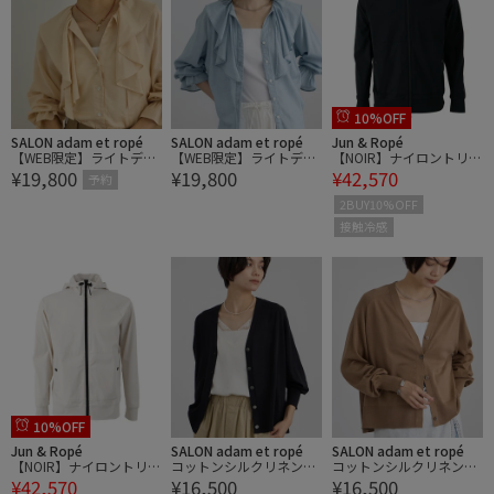
10%OFF
SALON adam et ropé
SALON adam et ropé
Jun & Ropé
【WEB限定】ライトデニ
【WEB限定】ライトデニ
【NOIR】ナイロントリコ
¥19,800
¥19,800
¥42,570
ムフリルカラーシャツ
ムフリルカラーシャツ
ットフルジップパーカ
予約
ー/接触冷感・防シワ・
2BUY10%OFF
ユニセックス
接触冷感
10%OFF
Jun & Ropé
SALON adam et ropé
SALON adam et ropé
【NOIR】ナイロントリコ
コットンシルクリネンV
コットンシルクリネンV
¥42,570
¥16,500
¥16,500
ットフルジップパーカ
ネックカーディガン
ネックカーディガン