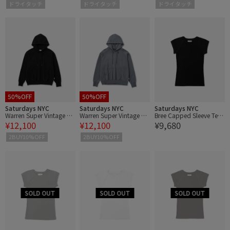
ドライタッチ
ドライタッチ
ドライタッチ
50%OFF
50%OFF
Saturdays NYC
Saturdays NYC
Saturdays NYC
Warren Super Vintage Re
Warren Super Vintage Re
Bree Capped Sleeve Tee |
¥12,100
¥12,100
¥9,680
laxed Hoodie
laxed Hoodie
WOMEN
2BUY10%OFF
2BUY10%OFF