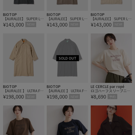
BIOTOP
BIOTOP
BIOTOP
【AURALEE】 SUPER LIG
【AURALEE】 SUPER LIG
【AURALEE】 SUPER LIG
¥143,000
¥143,000
¥143,000
HT WOOL PADDED COAT
HT WOOL PADDED COAT
HT WOOL PADDED COAT
NEW!
NEW!
NEW!
BIOTOP
BIOTOP
LE CERCLE par ropé
【AURALEE 】 ULTRA FIN
【AURALEE 】 ULTRA FIN
ロゴハーフスリーブニッ
¥198,000
¥198,000
¥8,690
E WOOL TWILL WOOL-LIN
E WOOL TWILL WOOL-LIN
トプルオーバー
NEW!
NEW!
予約
ED COAT
ED COAT