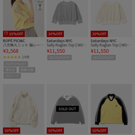
35%OFF
30%OFF
30%OFF
ROPÉ PICNIC
Saturdays NYC
Saturdays NYC
八方映えニット 袖レース
Sally Raglan Top | WOM
Sally Raglan Top | WOM
¥3,568
¥11,550
¥11,550
ニットプルオーバー/UV
EN
EN
カット・接触冷感・イー
19件
2BUY10%OFF
2BUY10%OFF
ジーケア
2BUY10%OFF
通気性
接触冷感
UVカット
30%OFF
50%OFF
50%OFF