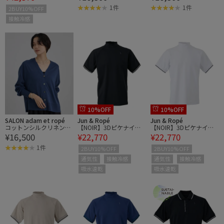
ー/接触冷感・防シワ・
1件
1件
2BUY10%OFF
ユニセックス
接触冷感
10%OFF
10%OFF
SALON adam et ropé
Jun & Ropé
Jun & Ropé
コットンシルクリネンV
【NOIR】3Dピケナイロ
【NOIR】3Dピケナイロ
¥16,500
¥22,770
¥22,770
ネックカーディガン
ン モックネックシャツ/
ン モックネックシャツ/
吸水速乾・接触冷感
吸水速乾・接触冷感
1件
2BUY10%OFF
2BUY10%OFF
通気性
接触冷感
通気性
接触冷感
吸水速乾
吸水速乾