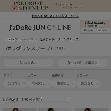
地震の影響による配送遅延について
新しいキレイと出合うために。
J'aDoRe JUN ONLINE（ジャドール ジュ
ン オンライン）
J'aDoRe JUN ONLINE
商品検索 (#ラグランスリーブ)
(#ラグランスリーブ)
(193)
絞り込む
並び順・表示設定
サイズ
カラー
販売タイプ
ブランド
193
対象商品数
件