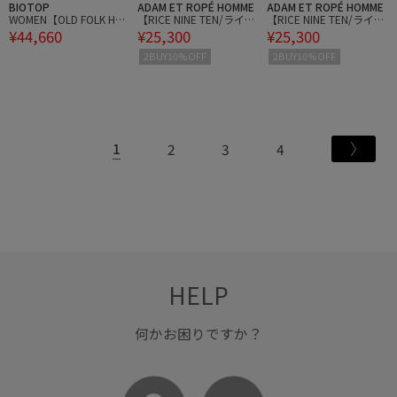
BIOTOP
ADAM ET ROPÉ HOMME
ADAM ET ROPÉ HOMME
WOMEN【OLD FOLK HO
【RICE NINE TEN/ライス
【RICE NINE TEN/ライス
¥44,660
¥25,300
¥25,300
USE】Rope Jacket
ナイン テン】KNITTED G
ナイン テン】KNITTED G
OALEE SWEATER
OALEE SWEATER
2BUY10%OFF
2BUY10%OFF
1
2
3
4
HELP
何かお困りですか？