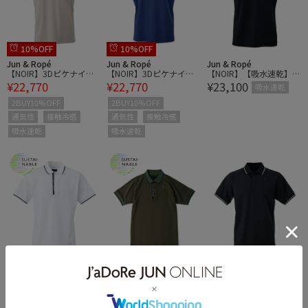
10%OFF
10%OFF
Jun & Ropé
Jun & Ropé
Jun & Ropé
【NOIR】3Dピケナイロ
【NOIR】3Dピケナイロ
【NOIR】【吸水速乾】配
¥22,770
¥22,770
¥23,100
ン モックネックシャツ/
ン モックネックシャツ/
色ライン使い半袖ポロシ
吸水速乾
吸水速乾・接触冷感
吸水速乾・接触冷感
ャツ［一部WEB限定カラ
2BUY10%OFF
2BUY10%OFF
ー］
通気性
接触冷感
通気性
接触冷感
吸水速乾
吸水速乾
10%OFF
Jun & Ropé
Jun & Ropé
Jun & Ropé
【NOIR】【吸水速乾】配
【NOIR】【吸水速乾】配
【NOIR】3Dピケナイロ
¥23,100
¥23,100
¥23,760
色ライン使い半袖ポロシ
色ライン使い半袖ポロシ
ンラグランポロシャツ/
吸水速乾
吸水速乾
ャツ［一部WEB限定カラ
ャツ［一部WEB限定カラ
吸水速乾・接触冷感