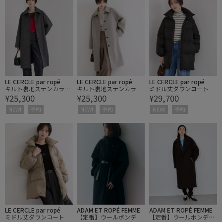
LE CERCLE par ropé
LE CERCLE par ropé
LE CERCLE par ropé
キルト裏地ステンカラー
キルト裏地ステンカラー
ミドル丈ダウンコート
¥25,300
¥25,300
¥29,700
コート
コート
NEW!
予約
NEW!
予約
NEW!
予約
LE CERCLE par ropé
ADAM ET ROPÉ FEMME
ADAM ET ROPÉ FEMME
ミドル丈ダウンコート
【定番】ウールボンディ
【定番】ウールボンディ