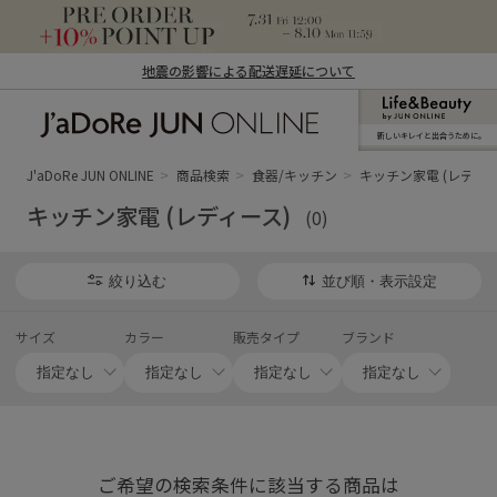
地震の影響による配送遅延について
新しいキレイと出合うために。
J'aDoRe JUN ONLINE（ジャドール ジュ
ン オンライン）
J'aDoRe JUN ONLINE
商品検索
食器/キッチン
キッチン家電 (レディー
キッチン家電 (レディース)
(0)
絞り込む
並び順・表示設定
サイズ
カラー
販売タイプ
ブランド
ご希望の検索条件に該当する商品は