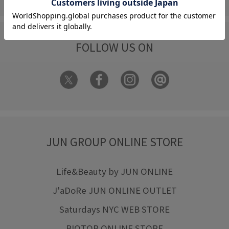
FOLLOW US ON
JUN GROUP ONLINE STORE
Life&Beauty by JUN ONLINE
J'aDoRe JUN ONLINE OUTLET
Saturdays NYC WEB STORE
BIOTOP ONLINE STORE