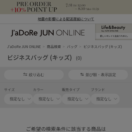
地震の影響による配送遅延について
新しいキレイと出合うために。
J'aDoRe JUN ONLINE（ジャドール ジュ
ン オンライン）
J'aDoRe JUN ONLINE
商品検索
バッグ
ビジネスバッグ (キッズ)
ビジネスバッグ (キッズ)
(0)
絞り込む
並び順・表示設定
サイズ
カラー
販売タイプ
ブランド
ご希望の検索条件に該当する商品は