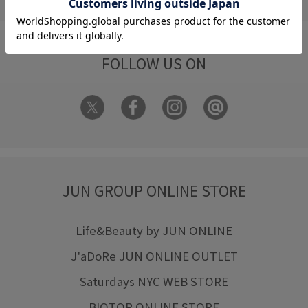
FOLLOW US ON
JUN GROUP ONLINE STORE
Life&Beauty by JUN ONLINE
J'aDoRe JUN ONLINE OUTLET
Saturdays NYC WEB STORE
BIOTOP ONLINE STORE