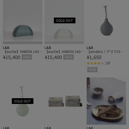
L&B
L&B
L&B
【wa/ter】HAMON 140φ
【wa/ter】HAMON 140φ
【amabro｜アマブロ】S
¥15,400
¥15,400
¥1,650
Bookend
Bookend
PRINKLER BALL スプリン
NEW!
NEW!
クラーボール
2件
NEW!
L&B
L&B
L&B