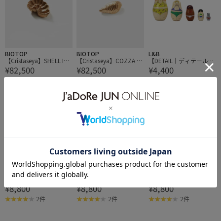
BIOTOP
BIOTOP
L&B
【Cristaseya】SHELL INC
【Cristaseya】COZZA PA
【DETAIL｜ディテール】
¥82,500
¥82,500
¥4,400
ENS HOLDER
PER WEIGHT
HAPPY HOT GIRLS ハッ
ピー ホット ガールズ
L&B
L&B
L&B
【ANDSPACE by TOUCH
【ANDSPACE by TOUCH
【ANDSPACE by TOUCH
¥8,800
¥8,800
¥8,800
U｜アンドスペースバイ
U｜アンドスペースバイ
U｜アンドスペースバイ
トウチュウ】Glass flowe
トウチュウ】Glass flowe
トウチュウ】Glass flowe
2件
2件
2件
r short ガラスフラワー
r short ガラスフラワー
r short ガラスフラワー
ショート
ショート
ショート