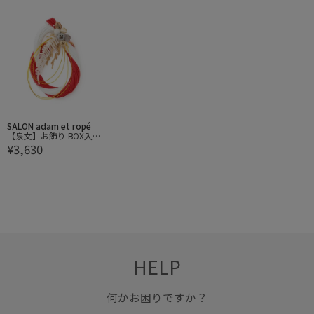
SALON adam et ropé
【泉文】お飾り BOX入り
¥3,630
小
HELP
何かお困りですか？