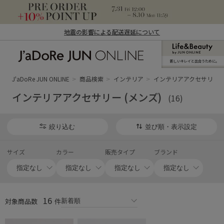
地震の影響による配送遅延について
新しいキレイと出合うために。
J'aDoRe JUN ONLINE（ジャドール ジュ
ン オンライン）
J'aDoRe JUN ONLINE
商品検索
インテリア
インテリアアクセサリー (
インテリアアクセサリー (メンズ)
(16)
絞り込む
並び順・表示設定
サイズ
カラー
販売タイプ
ブランド
16
対象商品数
件