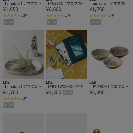
【amabro｜アマブロ】S
【PUEBCO / プエブコ】
【amabro｜アマブロ】
¥1,650
¥6,600
¥1,760
PRINKLER BALL スプリン
UNFINISHED MARBLE BO
インドの真鍮トレイ
クラーボール
WL アンフィニッシュド
2件
1件
2件
マーブルボウル
NEW!
NEW!
NEW!
L&B
L&B
L&B
【amabro｜アマブロ】
【PRINTWORKS / プリン
【PUEBCO｜プエブコ】
¥1,760
¥3,300
¥3,300
インドの真鍮トレイ
トワークス】Puzzle-500
MARBLE BOWL マーブル
NEW!
pcs Waves パズル 500ピ
ボウル
2件
ース
NEW!