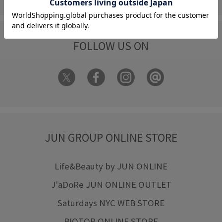
FOLLOW US ON
JUN GROUP ONLINE STORE
Life&Beauty by JUN ONLINE
J'aDoRe JUN ONLINE OUTLET
Saturdays NYC WEB STORE
BIOTOP ONLINE STORE