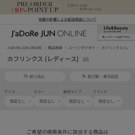
地震の影響による配送遅延について
新しいキレイと出合うために。
J'aDoRe JUN ONLINE（ジャドール ジュ
ン オンライン）
J'aDoRe JUN ONLINE
商品検索
スーツ/ネクタイ
カフリンクス (レディ
カフリンクス (レディース)
(0)
絞り込む
並び順・表示設定
サイズ
カラー
販売タイプ
ブランド
ご希望の検索条件に該当する商品は