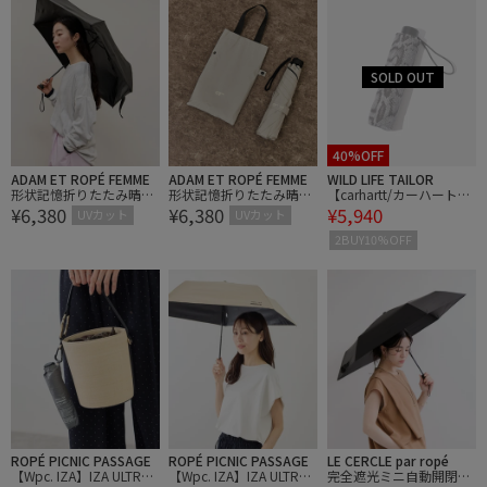
40%OFF
ADAM ET ROPÉ FEMME
ADAM ET ROPÉ FEMME
WILD LIFE TAILOR
形状記憶折りたたみ晴雨
形状記憶折りたたみ晴雨
【carhartt/カーハート】
¥6,380
¥6,380
¥5,940
兼用傘/遮光
兼用傘/遮光
SNAKE CAMO UMBRELLA
UVカット
UVカット
2BUY10%OFF
ROPÉ PICNIC PASSAGE
ROPÉ PICNIC PASSAGE
LE CERCLE par ropé
【Wpc. IZA】IZA ULTRA L
【Wpc. IZA】IZA ULTRA L
完全遮光ミニ自動開閉