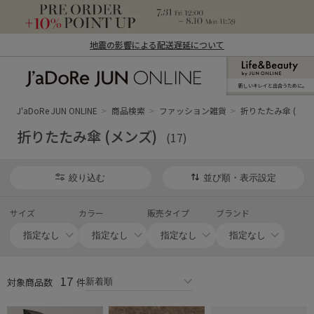
地震の影響による配送遅延について
新しいキレイと出合うために。
J'aDoRe JUN ONLINE（ジャドール ジュ
ン オンライン）
J'aDoRe JUN ONLINE
商品検索
ファッション雑貨
折りたたみ傘 (メン
折りたたみ傘 (メンズ)
(17)
絞り込む
並び順・表示設定
サイズ
カラー
販売タイプ
ブランド
17
対象商品数
件