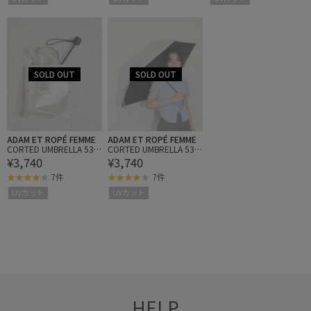
ADAM ET ROPÉ FEMME
ADAM ET ROPÉ FEMME
CORTED UMBRELLA 53
CORTED UMBRELLA 53
¥3,740
¥3,740
with tote
with tote
7件
7件
UVカット
UVカット
HELP