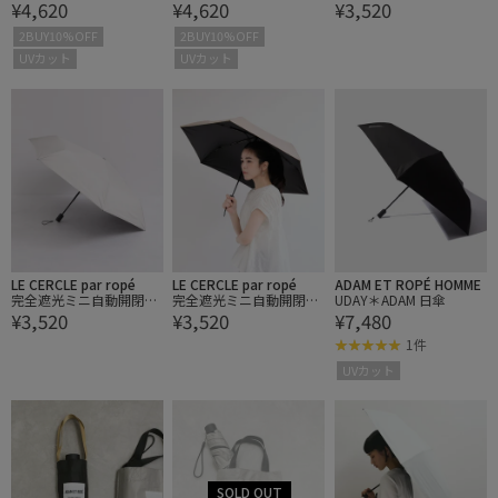
¥4,620
¥4,620
¥3,520
IGHT 折りたたみ日傘/晴
IGHT 折りたたみ日傘/晴
傘/晴雨兼用
雨兼用・UVカット・軽量
雨兼用・UVカット・軽量
2BUY10%OFF
2BUY10%OFF
UVカット
UVカット
LE CERCLE par ropé
LE CERCLE par ropé
ADAM ET ROPÉ HOMME
完全遮光ミニ自動開閉
完全遮光ミニ自動開閉
UDAY＊ADAM 日傘
¥3,520
¥3,520
¥7,480
傘/晴雨兼用
傘/晴雨兼用
1件
UVカット