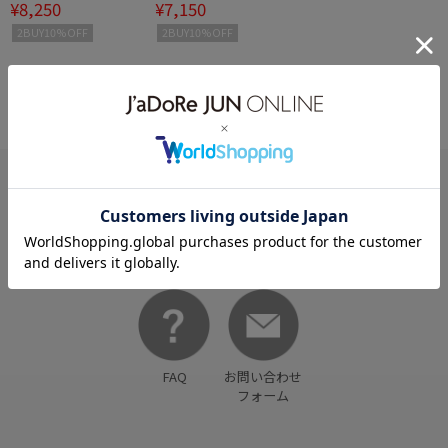
¥8,250
¥7,150
OW / LEO
2BUY10%OFF
2BUY10%OFF
HELP
何かお困りですか？
FAQ
お問い合わせ
フォーム