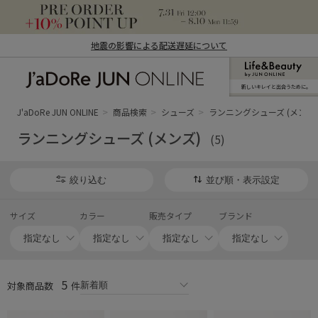
地震の影響による配送遅延について
新しいキレイと出合うために。
J'aDoRe JUN ONLINE（ジャドール ジュ
ン オンライン）
J'aDoRe JUN ONLINE
商品検索
シューズ
ランニングシューズ (メンズ)
ランニングシューズ (メンズ)
(5)
絞り込む
並び順・表示設定
サイズ
カラー
販売タイプ
ブランド
5
対象商品数
件