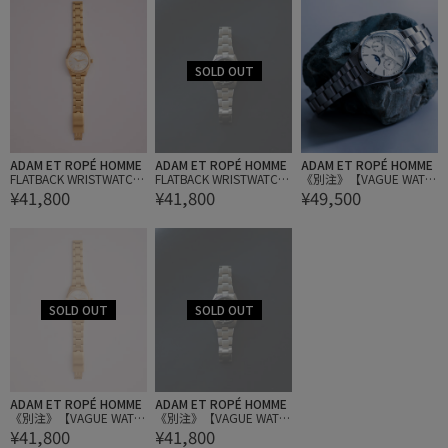
ADAM ET ROPÉ HOMME
ADAM ET ROPÉ HOMME
ADAM ET ROPÉ HOMME
FLATBACK WRISTWATCH
FLATBACK WRISTWATCH
《別注》【VAGUE WATC
¥41,800
¥41,800
¥49,500
（METAL BRACELET）
（METAL BRACELET）
H CO. for ADAM ET ROP
E'】FLATBACK WRISTWA
TCH（DAY-DATE&MOON
PHASE）
ADAM ET ROPÉ HOMME
ADAM ET ROPÉ HOMME
《別注》【VAGUE WATC
《別注》【VAGUE WATC
¥41,800
¥41,800
H CO. for ADAM ET ROP
H CO. for ADAM ET ROP