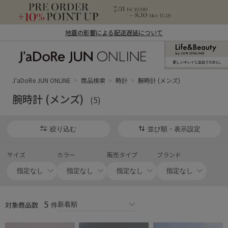
地震の影響による配送遅延について
新しいキレイと出合うために。
J'aDoRe JUN ONLINE（ジャドール ジュ
ン オンライン）
J'aDoRe JUN ONLINE
商品検索
時計
腕時計 (メンズ)
腕時計 (メンズ)
(5)
絞り込む
並び順・表示設定
サイズ
カラー
販売タイプ
ブランド
5
対象商品数
件