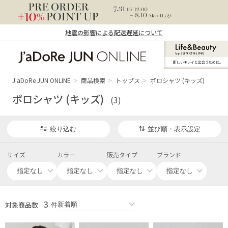
地震の影響による配送遅延について
新しいキレイと出合うために。
J'aDoRe JUN ONLINE（ジャドール ジュ
ン オンライン）
J'aDoRe JUN ONLINE
商品検索
トップス
ポロシャツ (キッズ)
ポロシャツ (キッズ)
(3)
絞り込む
並び順・表示設定
サイズ
カラー
販売タイプ
ブランド
3
対象商品数
件