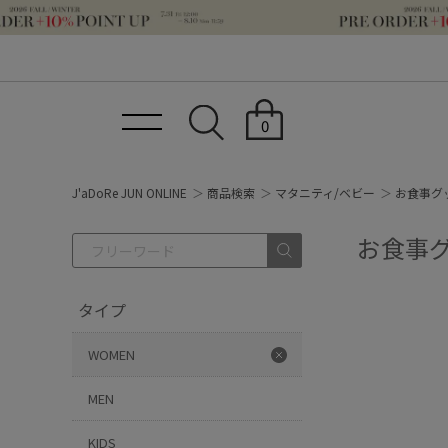
0
J'aDoRe JUN ONLINE
商品検索
マタニティ/ベビー
お食事グッ
お食事グ
タイプ
WOMEN
MEN
KIDS