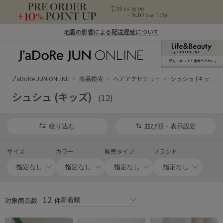
地震の影響による配送遅延について
新しいキレイと出合うために。
J'aDoRe JUN ONLINE（ジャドール ジュ
ン オンライン）
J'aDoRe JUN ONLINE
商品検索
ヘアアクセサリー
シュシュ (キッズ)
シュシュ (キッズ)
(12)
絞り込む
並び順・表示設定
サイズ
カラー
販売タイプ
ブランド
12
対象商品数
件