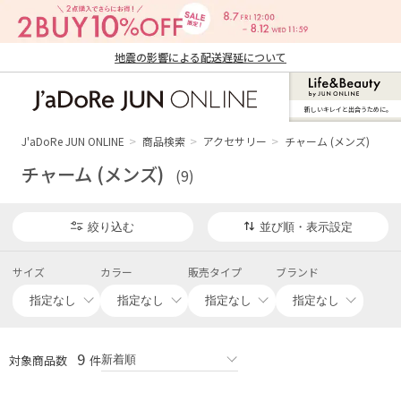
地震の影響による配送遅延について
新しいキレイと出合うために。
J'aDoRe JUN ONLINE（ジャドール ジュ
ン オンライン）
J'aDoRe JUN ONLINE
商品検索
アクセサリー
チャーム (メンズ)
チャーム (メンズ)
(9)
絞り込む
並び順・表示設定
サイズ
カラー
販売タイプ
ブランド
9
対象商品数
件