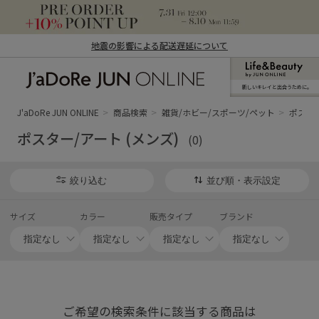
地震の影響による配送遅延について
新しいキレイと出合うために。
J'aDoRe JUN ONLINE（ジャドール ジュ
ン オンライン）
J'aDoRe JUN ONLINE
商品検索
雑貨/ホビー/スポーツ/ペット
ポスター
ポスター/アート (メンズ)
(0)
絞り込む
並び順・表示設定
サイズ
カラー
販売タイプ
ブランド
ご希望の検索条件に該当する商品は