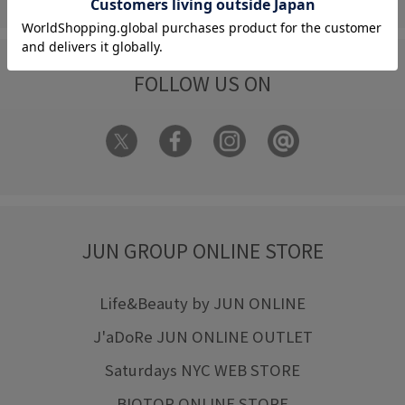
FOLLOW US ON
JUN GROUP ONLINE STORE
Life&Beauty by JUN ONLINE
J'aDoRe JUN ONLINE OUTLET
Saturdays NYC WEB STORE
BIOTOP ONLINE STORE