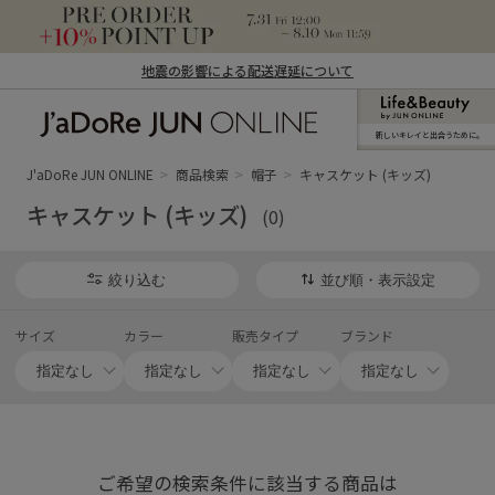
地震の影響による配送遅延について
新しいキレイと出合うために。
J'aDoRe JUN ONLINE（ジャドール ジュ
ン オンライン）
J'aDoRe JUN ONLINE
商品検索
帽子
キャスケット (キッズ)
キャスケット (キッズ)
(0)
絞り込む
並び順・表示設定
サイズ
カラー
販売タイプ
ブランド
ご希望の検索条件に該当する商品は