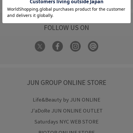
FOLLOW US ON
JUN GROUP ONLINE STORE
Life&Beauty by JUN ONLINE
J'aDoRe JUN ONLINE OUTLET
Saturdays NYC WEB STORE
BIOTOP ONLINE STORE