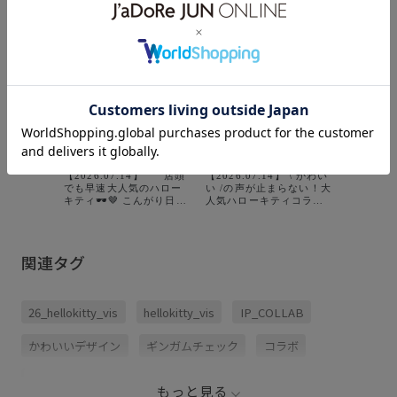
【2026.07.1
ラクター
ィ」と「V
VISだけ
【2026.07.14】 ㅤㅤㅤㅤㅤㅤㅤㅤㅤㅤㅤㅤㅤ 店頭
【2026.07.14】 \ かわい
トを使用
でも早速大人気のハロー
い /の声が止まらない！大
ティとの
キティ🕶️🤎 こんがり日焼
人気ハローキティコラボ
ボアイテ
けしたデザインで登場し
◎ 夏らしい日焼けデザイ
ギンガム
ました！ ハローキティ一
ンと、ギンガムチェック
を着て、
緒にこの夏楽しみましょ
柄のビキニ着ているのも
満喫する
う🏊🏻‍♂️🏖️ ㅤㅤㅤㅤㅤㅤㅤㅤㅤㅤㅤㅤㅤ 私はぬいぐ
きゅん🫶🏻 Tシャツ、バ
ローキテ
関連タグ
るみチャームを狙ってま
ッグ、ポーチ、チャーム
♡ 大人
す😏♡ @vis_jp
どれも選べないくらい可
ッグの新色も
@jadorejunonline をチェ
愛さ100%です！🥹♡ ぜ
スケジュ
ックです☑️ㅤㅤㅤㅤㅤㅤㅤㅤㅤㅤㅤㅤㅤ @vis_snap
ひお早めにチェックして
2026/07
26_hellokitty_vis
hellokitty_vis
IP_COLLAB
でもスタッフのコーデが
みて下さい〜
VIS店舗
載ってるので ぜひご覧く
@jadorejunonline 🔍 .
発売スタート ア
ださい🤳✨
インナップ↓
かわいいデザイン
ギンガムチェック
コラボ
KITTY
イン ハ
Tシャツ ¥4
コーディネートのアクセント
プレゼント用
モチーフ
番:BVM7625
もっと見る