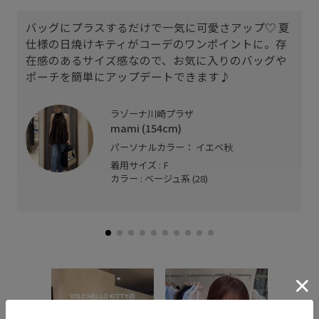
バッグにプラスするだけで一気に可愛さアップ♡ 夏
仕様の日焼けキティがコーデのワンポイントに。存
在感のあるサイズ感なので、お気に入りのバッグや
ポーチを簡単にアップデートできます♪
ラゾーナ川崎プラザ
mami (154cm)
パーソナルカラー： イエベ秋
着用サイズ : F
カラー : ベージュ系 (28)