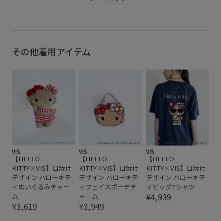
【HELLO
リボンがポイント
遊び心がある
日焼けデ
ティ雑材
¥7,909 
番:BVX7626
【HELLO
日焼けデ
その他着用アイテム
ティハー
¥7,909 
番:BVX7625
【HELLO
日焼けデ
ティフェ
ーム ¥3,9
番:BVI7625
【HELLO
日焼けデ
ティぬい
¥3,619 
番:BVZ7626
【HELLO
日焼けデ
VIS
VIS
VIS
ティアソ
【HELLO
【HELLO
【HELLO
ム ¥1,96
KITTY×VIS】日焼け
KITTY×VIS】日焼け
KITTY×VIS】日焼け
番:BVZ76250 @
@jadorej
デザイン ハローキテ
デザイン ハローキテ
デザイン ハローキテ
ィぬいぐるみチャー
ィフェイスポーチチ
ィビッグTシャツ
¥4,939
ム
ャーム
¥3,619
¥3,949