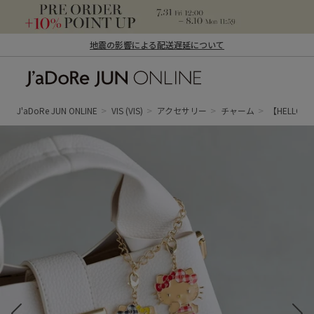
地震の影響による配送遅延について
J'aDoRe JUN ONLINE（ジャドール ジュ
ン オンライン）
J'aDoRe JUN ONLINE
VIS
(VIS)
アクセサリー
チャーム
【HELLO