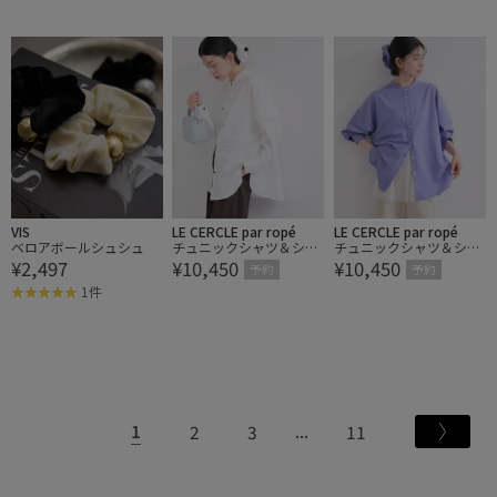
VIS
LE CERCLE par ropé
LE CERCLE par ropé
ベロアボールシュシュ
チュニックシャツ＆シュ
チュニックシャツ＆シュ
¥2,497
¥10,450
¥10,450
シュ/セットアイテム
シュ/セットアイテム
予約
予約
1件
1
2
3
11