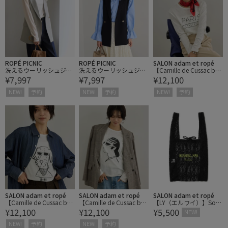
ROPÉ PICNIC
ROPÉ PICNIC
SALON adam et ropé
洗えるウーリッシュジ
洗えるウーリッシュジ
【Camille de Cussac by
¥7,997
¥7,997
¥12,100
レ・ベスト/セットアッ
レ・ベスト/セットアッ
SALON】アートプリント
プ対応
プ対応
ロングスリーブTシャツ
NEW!
予約
NEW!
予約
NEW!
予約
SALON adam et ropé
SALON adam et ropé
SALON adam et ropé
【Camille de Cussac by
【Camille de Cussac by
【LY（エルワイ）】Souk
¥12,100
¥12,100
¥5,500
SALON】アートプリント
SALON】アートプリント
bag
NEW!
ロングスリーブTシャツ
ロングスリーブTシャツ
NEW!
予約
NEW!
予約