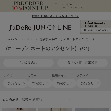
地震の影響による配送遅延について
新しいキレイと出合うために。
J'aDoRe JUN ONLINE（ジャドール ジュ
ン オンライン）
J'aDoRe JUN ONLINE
商品検索 (#コーディネートのアクセント)
(#コーディネートのアクセント)
(623)
絞り込む
並び順・表示設定
サイズ
カラー
販売タイプ
ブランド
623
対象商品数
件