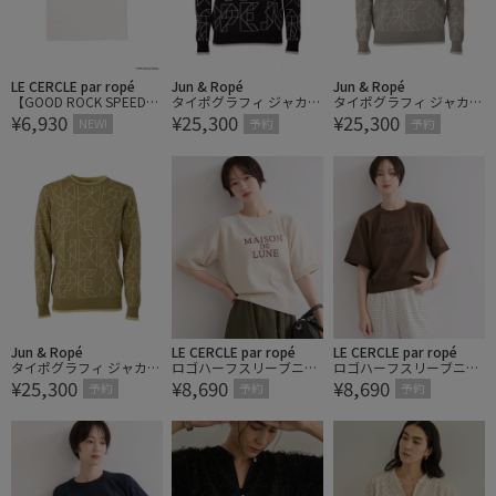
LE CERCLE par ropé
Jun & Ropé
Jun & Ropé
【GOOD ROCK SPEED/
タイポグラフィ ジャカー
タイポグラフィ ジャカー
¥6,930
¥25,300
¥25,300
グッドロックスピード】
ドセーター
ドセーター
NEW!
予約
予約
ロミオとジュリエットロ
ゴT
Jun & Ropé
LE CERCLE par ropé
LE CERCLE par ropé
タイポグラフィ ジャカー
ロゴハーフスリーブニッ
ロゴハーフスリーブニッ
¥25,300
¥8,690
¥8,690
ドセーター
トプルオーバー
トプルオーバー
予約
予約
予約