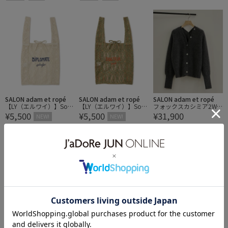
SALON adam et ropé
SALON adam et ropé
SALON adam et ropé
【LY（エルワイ）】Souk
【LY（エルワイ）】Souk
フォックスカシミア2WA
¥5,500
¥5,500
¥31,900
bag
bag
YVネックカーディガン
NEW!
NEW!
NEW!
予約