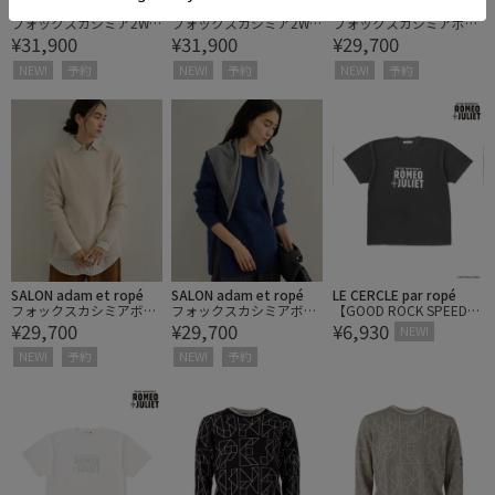
SALON adam et ropé
SALON adam et ropé
SALON adam et ropé
フォックスカシミア2WA
フォックスカシミア2WA
フォックスカシミアボー
¥31,900
¥31,900
¥29,700
YVネックカーディガン
YVネックカーディガン
トネックプルオーバー
NEW!
予約
NEW!
予約
NEW!
予約
SALON adam et ropé
SALON adam et ropé
LE CERCLE par ropé
フォックスカシミアボー
フォックスカシミアボー
【GOOD ROCK SPEED/
¥29,700
¥29,700
¥6,930
トネックプルオーバー
トネックプルオーバー
グッドロックスピード】
NEW!
ロミオとジュリエットロ
NEW!
予約
NEW!
予約
ゴT