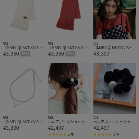
VIS
VIS
VIS
【MARY QUANT×VIS】
【MARY QUANT×VIS】
【MARY QUANT×VIS】
¥3,960
¥3,960
¥3,300
ミンクタッチもちもちス
ミンクタッチもちもちス
レイヤードデイジーネッ
予約
予約
トール
トール
クレス
VIS
VIS
VIS
【MARY QUANT×VIS】
ベロアボールシュシュ
ベロアボールシュシュ
¥3,300
¥2,497
¥2,497
レイヤードデイジーネッ
クレス
1件
1件