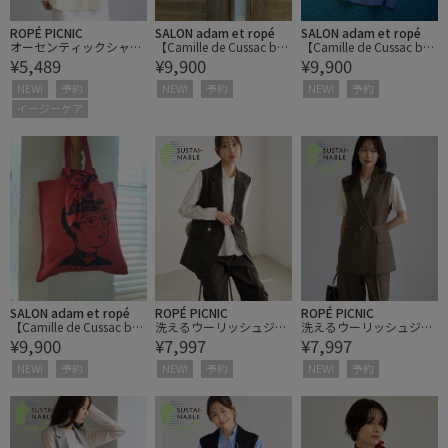
ROPÉ PICNIC
SALON adam et ropé
SALON adam et ropé
オーセンティックシャ
【Camille de Cussac by
【Camille de Cussac by
¥5,489
¥9,900
¥9,900
ツ/UVケア・イージーケ
SALON】アートリネント
SALON】アートリネント
ア・リンクコーデ
ートバッグ/ A4対応
ートバッグ/ A4対応
NEW!
予約
NEW!
予約
NEW!
予約
イージーケア
SALON adam et ropé
ROPÉ PICNIC
ROPÉ PICNIC
【Camille de Cussac by
洗えるウーリッシュジ
洗えるウーリッシュジ
¥9,900
¥7,997
¥7,997
SALON】アートリネント
レ・ベスト/セットアッ
レ・ベスト/セットアッ
ートバッグ/ A4対応
プ対応
プ対応
NEW!
予約
NEW!
予約
NEW!
予約