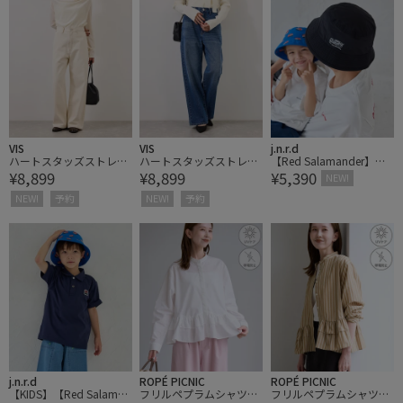
VIS
VIS
j.n.r.d
ハートスタッズストレー
ハートスタッズストレー
【Red Salamander】刺
¥8,899
¥8,899
¥5,390
トデニム
トデニム
繍バケットハット
NEW!
NEW!
予約
NEW!
予約
j.n.r.d
ROPÉ PICNIC
ROPÉ PICNIC
【KIDS】【Red Salaman
フリルペプラムシャツブ
フリルペプラムシャツブ