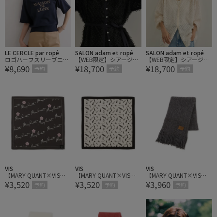
LE CERCLE par ropé
SALON adam et ropé
SALON adam et ropé
ロゴハーフスリーブニッ
【WEB限定】シアージャ
【WEB限定】シアージャ
¥8,690
¥18,700
¥18,700
トプルオーバー
ガード2WAYブラウス
ガード2WAYブラウス
予約
予約
予約
VIS
VIS
VIS
【MARY QUANT×VIS】
【MARY QUANT×VIS】
【MARY QUANT×VIS】
¥3,520
¥3,520
¥3,960
アソートスカーフ 70×7
アソートスカーフ 70×7
ミンクタッチもちもちス
予約
予約
予約
0
0
トール