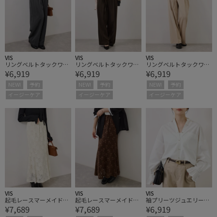
VIS
VIS
VIS
リングベルトタックワイ
リングベルトタックワイ
リングベルトタックワイ
¥6,919
¥6,919
¥6,919
ドパンツ
ドパンツ
ドパンツ
NEW!
予約
NEW!
予約
NEW!
予約
イージーケア
イージーケア
イージーケア
VIS
VIS
VIS
起毛レースマーメイドス
起毛レースマーメイドス
袖プリーツジュエリーボ
¥7,689
¥7,689
¥6,919
カート
カート
タンシャツ