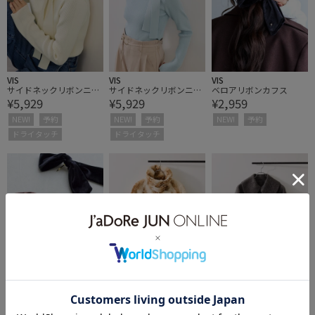
VIS
VIS
VIS
サイドネックリボンニッ
サイドネックリボンニッ
ベロアリボンカフス
¥5,929
¥5,929
¥2,959
トトップス
トトップス
NEW!
予約
NEW!
予約
NEW!
予約
ドライタッチ
ドライタッチ
VIS
VIS
VIS
ベロアリボンカフス
スタンド＆ステンカラー
ビッグカラーモモンガシ
¥2,959
¥15,290
¥10,989
フェイクファーショート
ャギーショートコート
コート