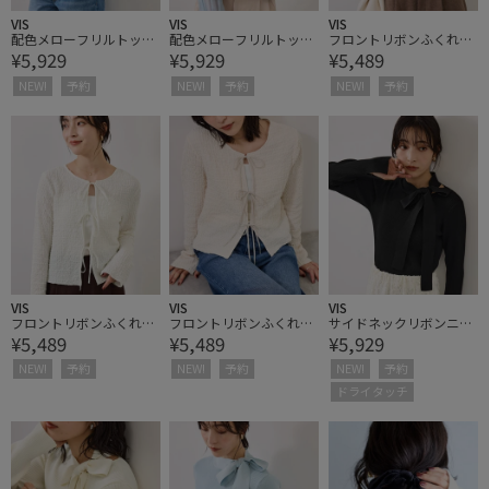
VIS
VIS
VIS
配色メローフリルトップ
配色メローフリルトップ
フロントリボンふくれジ
¥5,929
¥5,929
¥5,489
ス
ス
ャガードカーディガン
NEW!
予約
NEW!
予約
NEW!
予約
VIS
VIS
VIS
フロントリボンふくれジ
フロントリボンふくれジ
サイドネックリボンニッ
¥5,489
¥5,489
¥5,929
ャガードカーディガン
ャガードカーディガン
トトップス
NEW!
予約
NEW!
予約
NEW!
予約
ドライタッチ