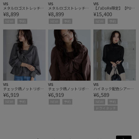
VIS
VIS
VIS
メタルロゴストレッチシ
メタルロゴストレッチシ
【J'aDoRe限定】【PUM
¥8,899
¥8,899
¥15,400
ョートブーツ
ョートブーツ
A】SPEEDOCAT OG
NEW!
予約
NEW!
予約
NEW!
予約
VIS
VIS
VIS
チェック柄ノットリボン
チェック柄ノットリボン
ハイネック配色シアーリ
¥6,919
¥6,919
¥6,589
ブラウス
ブラウス
ブカーデ
NEW!
予約
NEW!
予約
NEW!
予約
ドライタッチ