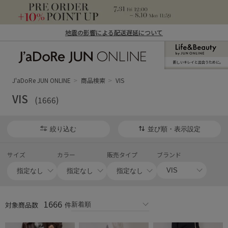
地震の影響による配送遅延について
新しいキレイと出合うために。
J'aDoRe JUN ONLINE（ジャドール ジュ
ン オンライン）
J'aDoRe JUN ONLINE
商品検索
VIS
VIS
(1666)
絞り込む
並び順・表示設定
サイズ
カラー
販売タイプ
ブランド
1666
対象商品数
件