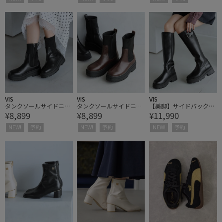
VIS
VIS
VIS
タンクソールサイドニッ
タンクソールサイドニッ
【美脚】サイドバックル
¥8,899
¥8,899
¥11,990
トブーツ
トブーツ
タンクソールロングブー
ツ
NEW!
予約
NEW!
予約
NEW!
予約