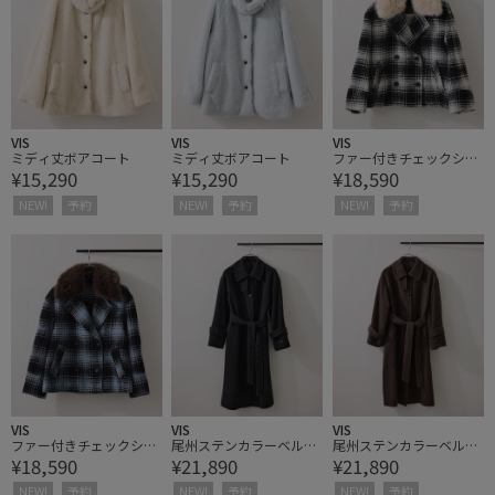
VIS
VIS
VIS
ミディ丈ボアコート
ミディ丈ボアコート
ファー付きチェックショ
¥15,290
¥15,290
¥18,590
ートコート
NEW!
予約
NEW!
予約
NEW!
予約
VIS
VIS
VIS
ファー付きチェックショ
尾州ステンカラーベルテ
尾州ステンカラーベルテ
¥18,590
¥21,890
¥21,890
ートコート
ッドコート/静電気防
ッドコート/静電気防
止・WEB限定サイズ
止・WEB限定サイズ
NEW!
予約
NEW!
予約
NEW!
予約