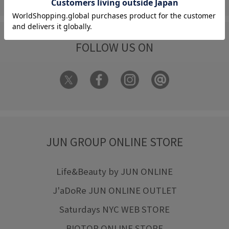
FOLLOW US ON
JUN GROUP ONLINE STORE
Life&Beauty by JUN ONLINE
J'aDoRe JUN ONLINE OUTLET
Saturdays NYC WEB STORE
BIOTOP ONLINE STORE