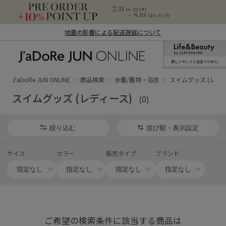
地震の影響による配送遅延について
新しいキレイと出合うために。
J'aDoRe JUN ONLINE（ジャドール ジュ
ン オンライン）
J'aDoRe JUN ONLINE
商品検索
水着/着物・浴衣
スイムグッズ (レディ
スイムグッズ (レディース)
(0)
絞り込む
並び順・表示設定
サイズ
カラー
販売タイプ
ブランド
ご希望の検索条件に該当する商品は