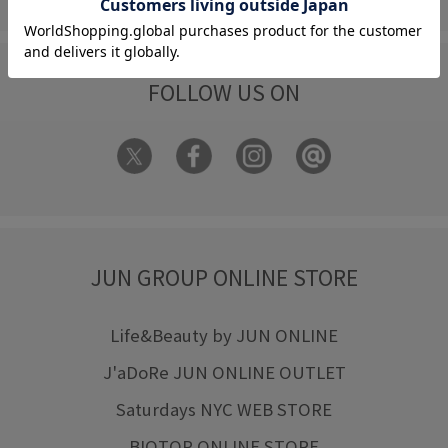
FOLLOW US ON
JUN GROUP ONLINE STORE
Life&Beauty by JUN ONLINE
J'aDoRe JUN ONLINE OUTLET
Saturdays NYC WEB STORE
BIOTOP ONLINE STORE