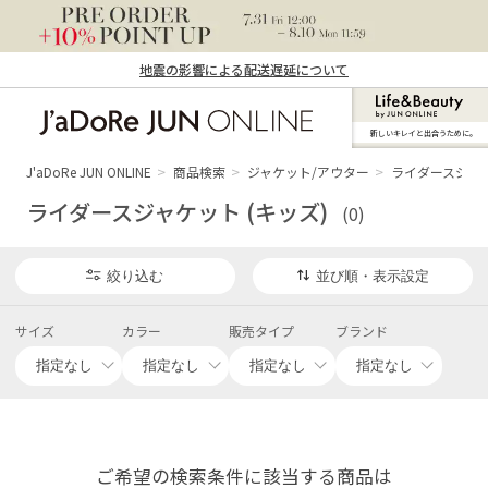
地震の影響による配送遅延について
新しいキレイと出合うために。
J'aDoRe JUN ONLINE（ジャドール ジュ
ン オンライン）
J'aDoRe JUN ONLINE
商品検索
ジャケット/アウター
ライダースジャケ
ライダースジャケット (キッズ)
(0)
絞り込む
並び順・表示設定
サイズ
カラー
販売タイプ
ブランド
ご希望の検索条件に該当する商品は