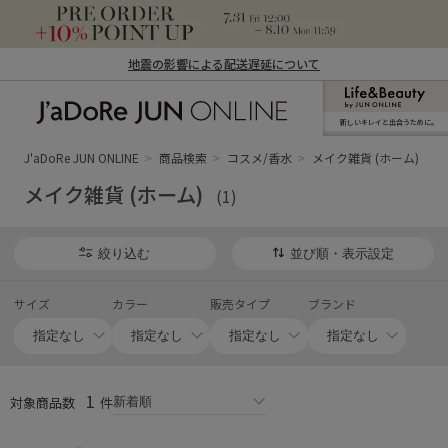
地震の影響による配送遅延について
新しいキレイと出合うために。
J'aDoRe JUN ONLINE（ジャドール ジュ
ン オンライン）
J'aDoRe JUN ONLINE
商品検索
コスメ/香水
メイク雑貨 (ホーム)
メイク雑貨 (ホーム)
(1)
絞り込む
並び順・表示設定
サイズ
カラー
販売タイプ
ブランド
1
対象商品数
件