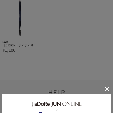
L&B
【DIDION｜ディディオ
¥1,100
ン】Original Double End
ed Brush オリジナル ダ
ブル エンド ブラシ
HELP
何かお困りですか？