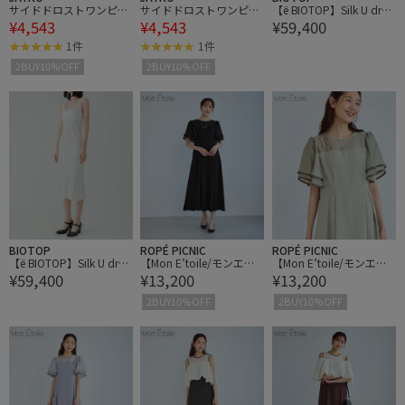
サイドドロストワンピー
サイドドロストワンピー
【ё BIOTOP】Silk U dres
¥4,543
¥4,543
¥59,400
ス
ス
s
1件
1件
2BUY10%OFF
2BUY10%OFF
BIOTOP
ROPÉ PICNIC
ROPÉ PICNIC
【ё BIOTOP】Silk U dres
【Mon E’toile/モンエト
【Mon E’toile/モンエト
¥59,400
¥13,200
¥13,200
s
ワール】フレア袖ビスチ
ワール】フレア袖ビスチ
ェデザインワンピース
ェデザインワンピース
2BUY10%OFF
2BUY10%OFF