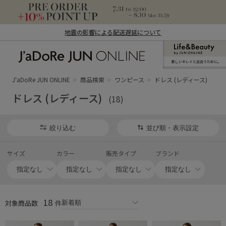
地震の影響による配送遅延について
新しいキレイと出合うために。
J'aDoRe JUN ONLINE（ジャドール ジュ
ン オンライン）
J'aDoRe JUN ONLINE
商品検索
ワンピース
ドレス (レディース)
ドレス (レディース)
(18)
絞り込む
並び順・表示設定
サイズ
カラー
販売タイプ
ブランド
18
対象商品数
件