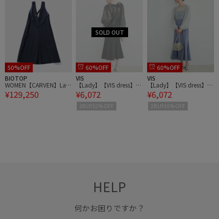
50%OFF
60%OFF
60%OFF
BIOTOP
VIS
VIS
WOMEN【CARVEN】Lay
【Lady】【VIS dress】パ
【Lady】【VIS dress】パ
¥129,250
¥6,072
¥6,072
ering dress in double wo
ールブラウスジャガード
ールブラウスジャガード
rsted wool
ワンピースセット
ワンピースセット
2BUY10%OFF
2BUY10%OFF
HELP
何かお困りですか？