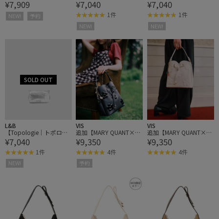
¥7,909
¥7,040
¥7,040
トバッグ
ー】Wares Bags Mini Bott
ー】Wares Bags Mini Bott
le Sacoche ミニボトルサ
le Sacoche ミニボトルサ
1件
1件
NEW!
予約
コッシュ
コッシュ
NEW!
NEW!
L&B
VIS
VIS
【Topologie｜トポロジ
追加【MARY QUANT×VI
追加【MARY QUANT×VI
¥7,040
¥9,350
¥9,350
ー】Wares Bags Mini Bott
S】デイジーハートカッ
S】デイジーハートカッ
le Sacoche ミニボトルサ
トバッグ
トバッグ
1件
4件
4件
コッシュ
NEW!
予約