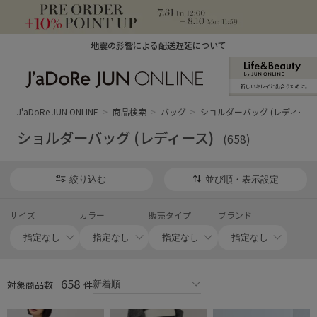
地震の影響による配送遅延について
新しいキレイと出合うために。
J'aDoRe JUN ONLINE（ジャドール ジュ
ン オンライン）
J'aDoRe JUN ONLINE
商品検索
バッグ
ショルダーバッグ (レディース)
ショルダーバッグ (レディース)
(658)
絞り込む
並び順・表示設定
サイズ
カラー
販売タイプ
ブランド
658
対象商品数
件