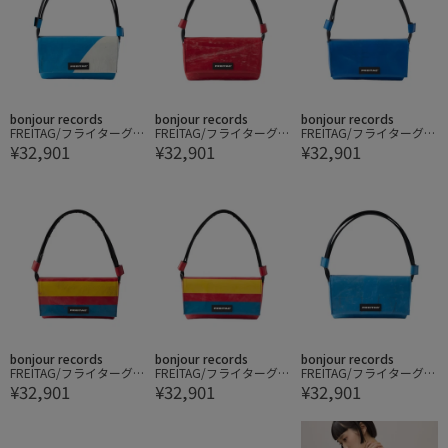
bonjour records
bonjour records
bonjour records
FREITAG/フライターグ L
FREITAG/フライターグ L
FREITAG/フライターグ L
¥32,901
¥32,901
¥32,901
AURA SHOULDER BAG S
AURA SHOULDER BAG S
AURA SHOULDER BAG S
MALL
MALL
MALL
bonjour records
bonjour records
bonjour records
FREITAG/フライターグ L
FREITAG/フライターグ L
FREITAG/フライターグ L
¥32,901
¥32,901
¥32,901
AURA SHOULDER BAG S
AURA SHOULDER BAG S
AURA SHOULDER BAG S
MALL
MALL
MALL