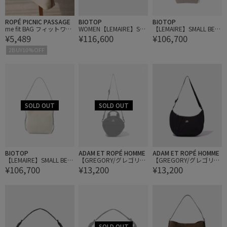
ROPÉ PICNIC PASSAGE
BIOTOP
BIOTOP
me fit BAG フィットワイ
WOMEN【LEMAIRE】SO
【LEMAIRE】SMALL BELT
¥5,489
¥116,600
¥106,700
ド ショルダーバッグ/2W
URIS CLASSIC DERBIES 5
ED TOTE
AY
5
2BUY10%OFF
BIOTOP
ADAM ET ROPÉ HOMME
ADAM ET ROPÉ HOMME
【LEMAIRE】SMALL BELT
【GREGORY/グレゴリ
【GREGORY/グレゴリ
¥106,700
¥13,200
¥13,200
ED TOTE
ー】SUSZY ROUND CRO
ー】HALFMOON SHOULD
SS BODY
ER M