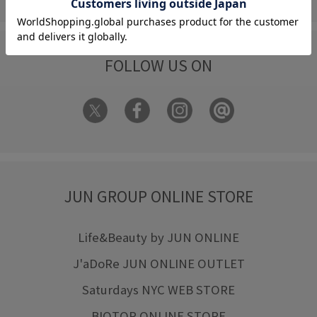
FOLLOW US ON
JUN GROUP ONLINE STORE
Life&Beauty by JUN ONLINE
J'aDoRe JUN ONLINE OUTLET
Saturdays NYC WEB STORE
BIOTOP ONLINE STORE