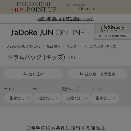
地震の影響による配送遅延について
新しいキレイと出合うために。
J'aDoRe JUN ONLINE（ジャドール ジュ
ン オンライン）
J'aDoRe JUN ONLINE
商品検索
バッグ
ドラムバッグ (キッズ)
ドラムバッグ (キッズ)
(0)
絞り込む
並び順・表示設定
サイズ
カラー
販売タイプ
ブランド
ご希望の検索条件に該当する商品は