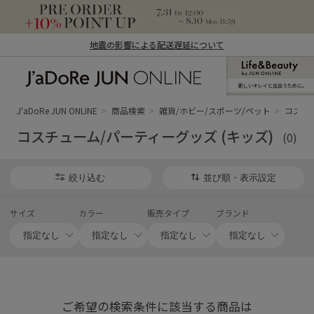
地震の影響による配送遅延について
新しいキレイと出合うために。
J'aDoRe JUN ONLINE（ジャドール ジュ
ン オンライン）
J'aDoRe JUN ONLINE
商品検索
雑貨/ホビー/スポーツ/ペット
コスチュ
コスチューム/パーティーグッズ (キッズ)
(0)
絞り込む
並び順・表示設定
サイズ
カラー
販売タイプ
ブランド
ご希望の検索条件に該当する商品は