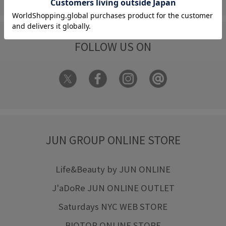
FOLLOW US ON
JUN GROUP ONLINE STORE
Life&Beauty by JUN ONLINE
J'aDoRe JUN ONLINE OUTLET
Saturdays NYC WEB STORE
BIOTOP ONLINE STORE