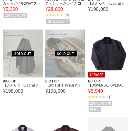
カットツイル2WAYフー
ヴィンテージライク ゴー
【BIOTOP】 Kvadrat vid
¥5,390
¥28,600
¥198,000
ドブルゾン
ト スエード シャツ
ar4 coveralls
1件
2BUY10%OFF
2BUY10%OFF
70%OFF
BIOTOP
BIOTOP
M TO R
【BIOTOP】Kvadrat vani
【BIOTOP】Kvadrat vani
【UNIVERSAL OVERAL
¥198,000
¥198,000
¥5,940
r coveralls
r coveralls
L】for M FLAG QUIL TING
JACKET
1件
2BUY10%OFF
通気性