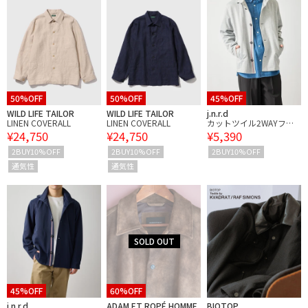
50%OFF
50%OFF
45%OFF
WILD LIFE TAILOR
WILD LIFE TAILOR
j.n.r.d
LINEN COVERALL
LINEN COVERALL
カットツイル2WAYフー
¥24,750
¥24,750
¥5,390
ドブルゾン
2BUY10%OFF
2BUY10%OFF
2BUY10%OFF
通気性
通気性
45%OFF
60%OFF
j.n.r.d
ADAM ET ROPÉ HOMME
BIOTOP