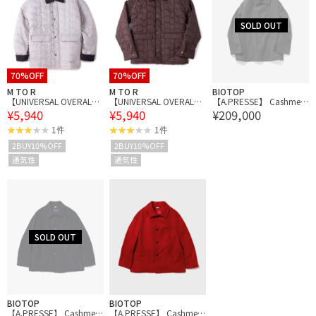
70%OFF
70%OFF
M TO R
M TO R
BIOTOP
【UNIVERSAL OVERAL
【UNIVERSAL OVERAL
【A.PRESSE】 Cashmere
¥5,940
¥5,940
¥209,000
L】for M FLAG QUIL TING
L】for M FLAG QUIL TING
Light Flannel Coverall Ja
JACKET
JACKET
cket
1件
1件
2BUY10%OFF
2BUY10%OFF
通気性
通気性
BIOTOP
BIOTOP
【A.PRESSE】 Cashmere
【A.PRESSE】 Cashmere