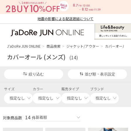
地震の影響による配送遅延について
新しいキレイと出合うために。
J'aDoRe JUN ONLINE（ジャドール ジュ
ン オンライン）
J'aDoRe JUN ONLINE
商品検索
ジャケット/アウター
カバーオール (メ
カバーオール (メンズ)
(14)
絞り込む
並び順・表示設定
サイズ
カラー
販売タイプ
ブランド
14
対象商品数
件