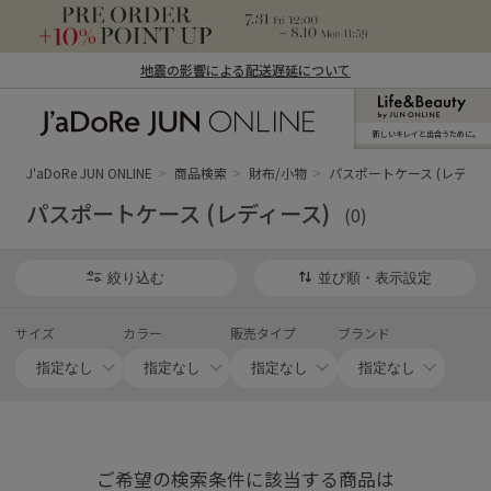
地震の影響による配送遅延について
新しいキレイと出合うために。
J'aDoRe JUN ONLINE（ジャドール ジュ
ン オンライン）
J'aDoRe JUN ONLINE
商品検索
財布/小物
パスポートケース (レディー
パスポートケース (レディース)
(0)
絞り込む
並び順・表示設定
サイズ
カラー
販売タイプ
ブランド
ご希望の検索条件に該当する商品は