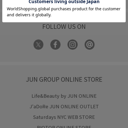
FOLLOW US ON
JUN GROUP ONLINE STORE
Life&Beauty by JUN ONLINE
J'aDoRe JUN ONLINE OUTLET
Saturdays NYC WEB STORE
BIOTOP ONLINE STORE