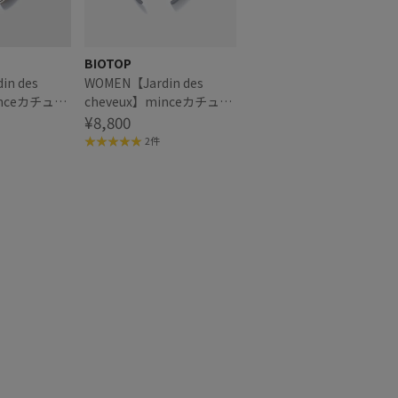
BIOTOP
in des
WOMEN【Jardin des
inceカチュー
cheveux】minceカチュー
シャ
¥8,800
2件