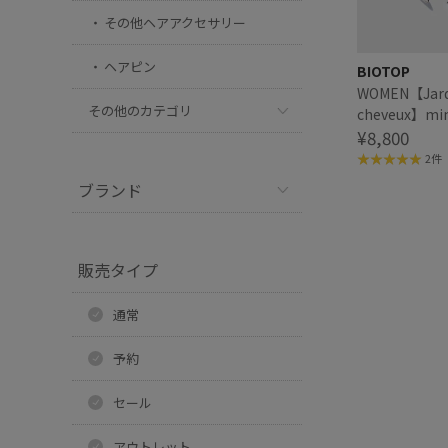
その他ヘアアクセサリー
ヘアピン
BIOTOP
WOMEN【Jard
その他のカテゴリ
cheveux】m
シャ
¥8,800
2件
ブランド
販売タイプ
通常
予約
セール
アウトレット