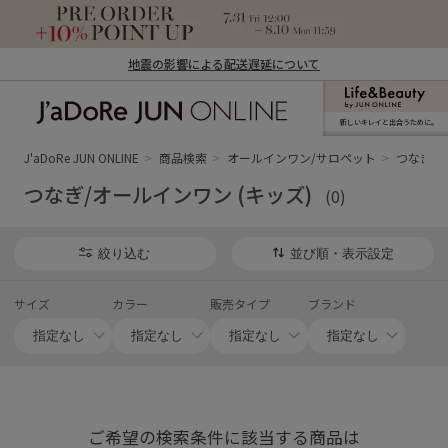
地震の影響による配送遅延について
新しいキレイと出合うために。
J'aDoRe JUN ONLINE（ジャドール ジュ
ン オンライン）
J'aDoRe JUN ONLINE
商品検索
オールインワン/サロペット
つなぎ/オ
つなぎ/オールインワン (キッズ)
(0)
絞り込む
並び順・表示設定
サイズ
カラー
販売タイプ
ブランド
ご希望の検索条件に該当する商品は