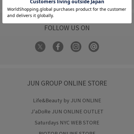
FOLLOW US ON
JUN GROUP ONLINE STORE
Life&Beauty by JUN ONLINE
J'aDoRe JUN ONLINE OUTLET
Saturdays NYC WEB STORE
BIOTOP ONLINE STORE