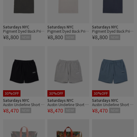
Saturdays NYC
Saturdays NYC
Saturdays NYC
Pigment Dyed Back Print
Pigment Dyed Back Print
Pigment Dyed Back Print
¥8,800
¥8,800
¥8,800
ed SS T-Shirt
ed SS T-Shirt
ed SS T-Shirt
NEW!
NEW!
NEW!
30%OFF
30%OFF
30%OFF
Saturdays NYC
Saturdays NYC
Saturdays NYC
Austin Underline Short P
Austin Underline Short P
Austin Underline Short P
¥8,470
¥8,470
¥8,470
ant
ant
ant
NEW!
NEW!
NEW!