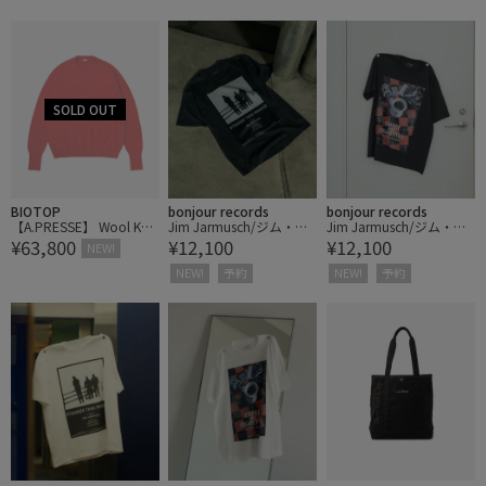
BIOTOP
bonjour records
bonjour records
【A.PRESSE】 Wool Knit
Jim Jarmusch/ジム・ジ
Jim Jarmusch/ジム・ジ
¥63,800
¥12,100
¥12,100
Crew Neck Sweater
ャームッシュ for bonjou
ャームッシュ for bonjou
NEW!
r records “Stranger Than
r records “Stranger Than
NEW!
予約
NEW!
予約
Paradise” ,“Coffee And
Paradise” ,“Coffee And
Cigarettes” Tシャツ
Cigarettes” Tシャツ