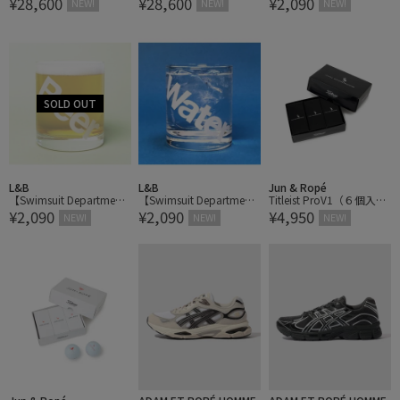
¥28,600
¥28,600
¥2,090
｜スイムスーツデパート
NEW!
NEW!
NEW!
メント】Mr.Drink ミスタ
ードリンク
L&B
L&B
Jun & Ropé
【Swimsuit Department
【Swimsuit Department
Titleist ProV1（６個入
¥2,090
¥2,090
¥4,950
｜スイムスーツデパート
｜スイムスーツデパート
り）ゴルフボール
NEW!
NEW!
NEW!
メント】Mr.Drink ミスタ
メント】Mr.Drink ミスタ
ードリンク
ードリンク