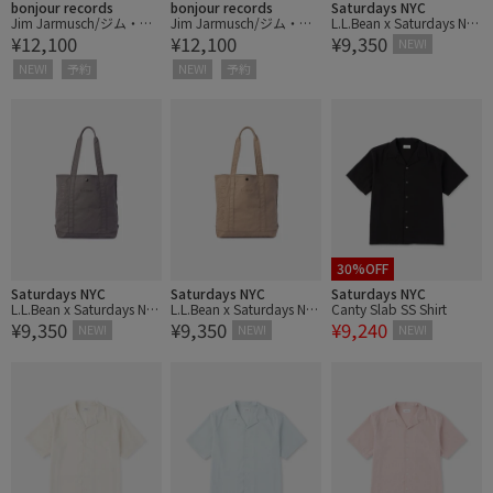
bonjour records
bonjour records
Saturdays NYC
Jim Jarmusch/ジム・ジ
Jim Jarmusch/ジム・ジ
L.L.Bean x Saturdays NY
¥12,100
¥12,100
¥9,350
ャームッシュ for bonjou
ャームッシュ for bonjou
C Grocery Tote
NEW!
r records “Stranger Than
r records “Stranger Than
NEW!
予約
NEW!
予約
Paradise” ,“Coffee And
Paradise” ,“Coffee And
Cigarettes” Tシャツ
Cigarettes” Tシャツ
30%OFF
Saturdays NYC
Saturdays NYC
Saturdays NYC
L.L.Bean x Saturdays NY
L.L.Bean x Saturdays NY
Canty Slab SS Shirt
¥9,350
¥9,350
¥9,240
C Grocery Tote
C Grocery Tote
NEW!
NEW!
NEW!