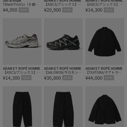
Jun & Ropé
ADAM ET ROPÉ HOMME
ADAM ET ROPÉ HOMME
Titleist ProV1x（６個入
【ASICS/アシックス】G
【ASICS/アシックス】G
¥4,950
¥20,900
¥14,300
り）ゴルフボール
EL-NYC 2.0 1203A895
EL-STRATUS MC 1203B0
NEW!
NEW!
NEW!
49
ADAM ET ROPÉ HOMME
ADAM ET ROPÉ HOMME
ADAM ET ROPÉ HOMME
【ASICS/アシックス】G
【SALOMON/サロモン】
【TEATORA/テアトラ】C
¥14,300
¥30,800
¥44,000
EL-STRATUS MC 1203B0
XT-QUEST
ARTRIGE SHIRT GC
NEW!
NEW!
NEW!
49