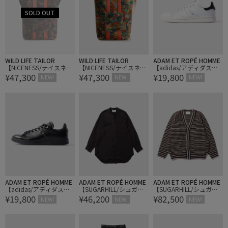
WILD LIFE TAILOR
WILD LIFE TAILOR
ADAM ET ROPÉ HOMME
【NICENESS/ナイスネ
【NICENESS/ナイスネ
【adidas/アディダス】S
¥47,300
¥47,300
¥19,800
ス】P.VALE
ス】P.VALE
TANSMITH LUX
NEW!
NEW!
NEW!
ADAM ET ROPÉ HOMME
ADAM ET ROPÉ HOMME
ADAM ET ROPÉ HOMME
【adidas/アディダス】S
【SUGARHILL/シュガー
【SUGARHILL/シュガー
¥19,800
¥46,200
¥82,500
TANSMITH LUX
ヒル】TOP STITCH SHIR
ヒル】RAVEN KNIT CARD
NEW!
NEW!
NEW!
T
IGUN