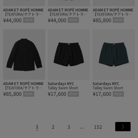
ADAM ET ROPÉ HOMME
ADAM ET ROPÉ HOMME
ADAM ET ROPÉ HOMME
【TEATORA/テアトラ】
【TEATORA/テアトラ】
【TEATORA/テアトラ】
¥44,000
¥44,000
¥85,800
Wallet Pants RESORT GC
Wallet Pants HOTEL GC
WALLET JKT Plus GC
NEW!
NEW!
NEW!
ADAM ET ROPÉ HOMME
Saturdays NYC
Saturdays NYC
【TEATORA/テアトラ】D
Talley Swim Short
Talley Swim Short
¥85,800
¥17,600
¥17,600
evice JKT MINUS GC
NEW!
NEW!
NEW!
1
2
3
152