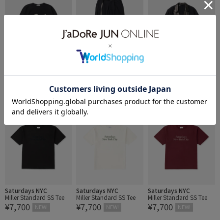
ADAM ET ROPÉ HOMME
ADAM ET ROPÉ HOMME
ADAM ET ROPÉ HOMME
【SUGARHILL/シュガー
【blurhms/ブラームス】
【blurhms/ブラームス】
¥44,000
¥56,100
¥89,100
ヒル】LOGO SWEAT PUL
Denim-Leather Belted Tr
Denim-Leather Jacket
NEW!
NEW!
NEW!
LOVER
ousers
Saturdays NYC
Saturdays NYC
Saturdays NYC
Miller Standard SS Tee
Miller Standard SS Tee
Miller Standard SS Tee
¥7,700
¥7,700
¥7,700
NEW!
NEW!
NEW!