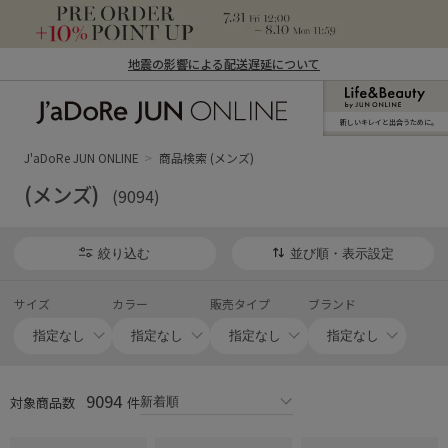
地震の影響による配送遅延について
新しいキレイと出合うために。
J'aDoRe JUN ONLINE（ジャドール ジュ
ン オンライン）
J'aDoRe JUN ONLINE
商品検索 (メンズ)
(メンズ)
(9094)
絞り込む
並び順・表示設定
サイズ
カラー
販売タイプ
ブランド
9094
対象商品数
件