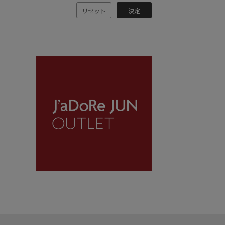
リセット
決定