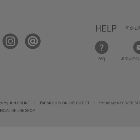
HELP
何かお
FAQ
お問い合わ
ty by JUN ONLINE
J'aDoRe JUN ONLINE OUTLET
Saturdays NYC WEB S
FICIAL ONLINE SHOP