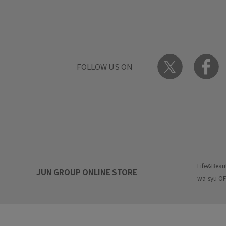
FOLLOW US ON
Life&Beau
JUN GROUP ONLINE STORE
wa-syu OF