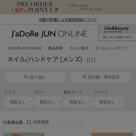
地震の影響による配送遅延について
新しいキレイと出合うために。
J'aDoRe JUN ONLINE（ジャドール ジュ
ン オンライン）
J'aDoRe JUN ONLINE
商品検索
コスメ/香水
ネイル/ハンドケア (メン
ネイル/ハンドケア (メンズ)
(11)
絞り込む
並び順・表示設定
サイズ
カラー
販売タイプ
ブランド
11
対象商品数
件