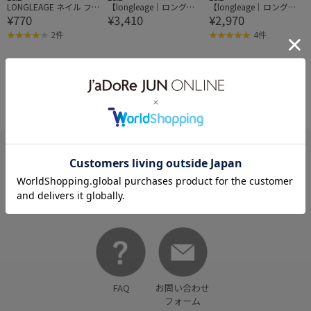
LONGLEAGE ネイル ファ
【longleage｜ロングル
【longleage｜ロングル
¥770
¥3,410
¥2,970
イル インケース 180/32
アージュ】ポリッシュ リ
アージュ】ネイル ベース
0
ムーバー
パーフェクター シアーピ
2件
4件
ンク
HELP
何かお困りですか？
FAQ
お問い合わせ
フォーム