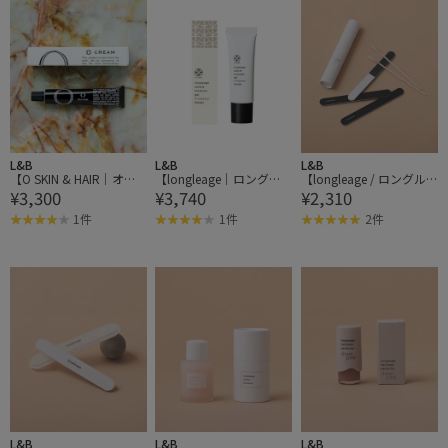
L&B
L&B
L&B
【O SKIN & HAIR｜オ
【longleage｜ロングル
【longleage / ロングル
¥3,300
¥3,740
¥2,310
ー・スキン アンド ヘ
アージュ】キューティク
アージュ】ネイルケア フ
ア】O CREAM オー・ク
ル モイスチュア ジェル
ァースト キット
1件
1件
2件
リーム 50g
Ａバランス ヒノキ
L&B
L&B
L&B